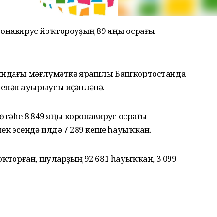
ронавирус йоҡтороуҙың 89 яңы осрағы
тындағы мәғлүмәткә ярашлы Башҡортостанда
енән ауырыусы иҫәпләнә.
бөтәһе 8 849 яңы коронавирус осрағы
лек эсендә илдә 7 289 кеше һауыҡҡан.
оҡторған, шуларҙың 92 681 һауыҡҡан, 3 099