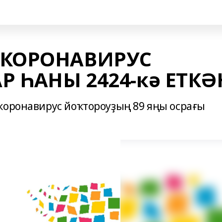
 КОРОНАВИРУС
 ҺАНЫ 2424-кә ЕТКӘ
коронавирус йоҡтороуҙың 89 яңы осрағы