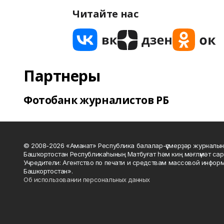
Читайте нас
Партнеры
Фотобанк журналистов РБ
© 2008-2026 «Аманат» Республика балалар-үҫмерҙәр журналын
Башҡортостан Республикаһының Матбуғат һәм киң мәғлүмәт сар
Учредители: Агентство по печати и средствам массовой инфор
Башкортостан».
Об использовании персональных данных