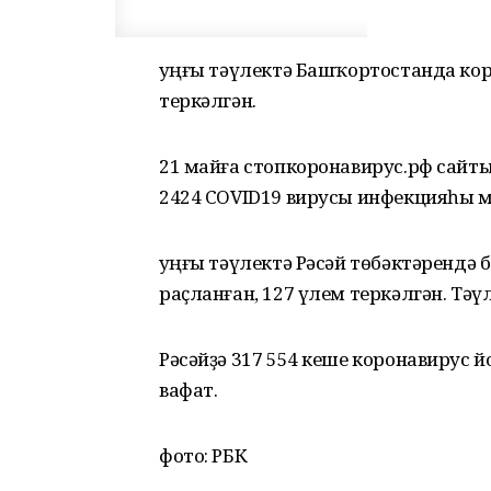
Һуңғы тәүлектә Башҡортостанда ко
теркәлгән.
21 майға стопкоронавирус.рф сай
2424 COVID19 вирусы инфекцияһы м
Һуңғы тәүлектә Рәсәй төбәктәрендә 
раҫланған, 127 үлем теркәлгән. Тәү
Рәсәйҙә 317 554 кеше коронавирус й
вафат.
фото: РБК