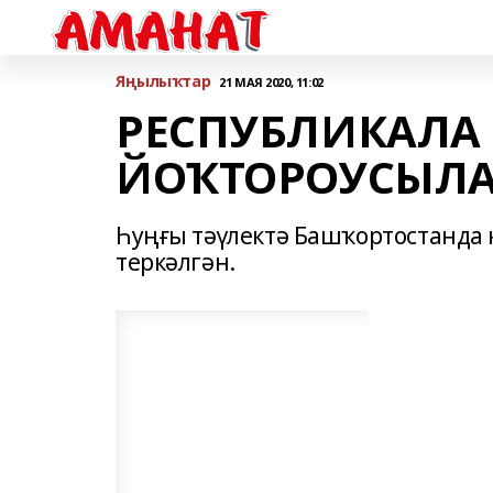
Яңылыҡтар
21 МАЯ 2020, 11:02
РЕСПУБЛИКАЛА
ЙОҠТОРОУСЫЛАР
Һуңғы тәүлектә Башҡортостанда 
теркәлгән.