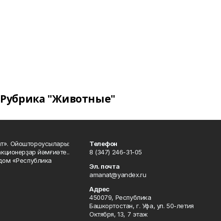
Рубрика "Животные"
ат». Ойоштороусылары:
Телефон
кционерҙар йәмғиәте..
8 (347) 246-31-05
 дом «Республика
Эл. почта
amanat@yandex.ru
Адрес
450079, Республика
Башкортостан, г. Уфа, ул. 50-летия
Октября, 13, 7 этаж