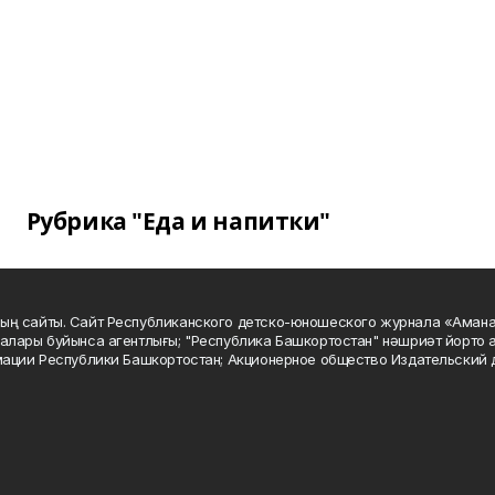
Рубрика "Еда и напитки"
ың сайты. Сайт Республиканского детско-юношеского журнала «Аман
алары буйынса агентлығы; "Республика Башкортостан" нәшриәт йорто а
мации Республики Башкортостан; Акционерное общество Издательский