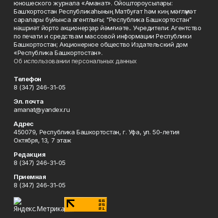
юношеского журнала «Аманат». Ойоштороусылары:
Башҡортостан Республикаһының Матбуғат һәм киң мәғлүмәт
саралары буйынса агентлығы; "Республика Башкортостан"
нәшриәт йорто акционерҙар йәмғиәте.. Учредители: Агентство
по печати и средствам массовой информации Республики
Башкортостан; Акционерное общество Издательский дом
«Республика Башкортостан».
Об использовании персональных данных
Телефон
8 (347) 246-31-05
Эл. почта
amanat@yandex.ru
Адрес
450079, Республика Башкортостан, г. Уфа, ул. 50-летия
Октября, 13, 7 этаж
Редакция
8 (347) 246-31-05
Приемная
8 (347) 246-31-05