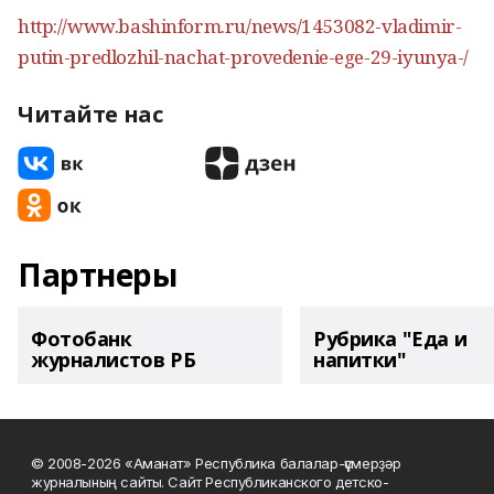
http://www.bashinform.ru/news/1453082-vladimir-
putin-predlozhil-nachat-provedenie-ege-29-iyunya-/
Читайте нас
Партнеры
Фотобанк
Рубрика "Еда и
журналистов РБ
напитки"
© 2008-2026 «Аманат» Республика балалар-үҫмерҙәр
журналының сайты. Сайт Республиканского детско-