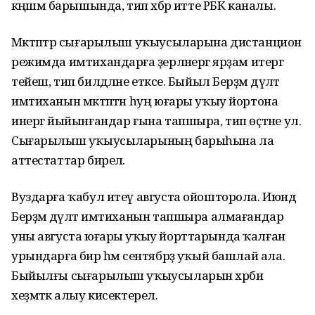
кәңәшмә барышында, тип хәбәр итте РБК каналы.
Мәктәптәр сығарылыш уҡыусыларына дистанцион
режимда имтихандарға әҙерләнергә ярҙам итергә
тейеш, тип билдәләне етәксе. Быйыл Берҙәм дәүләт
имтиханын мәктәптән һуң юғары уҡыу йортона
инергә йыйынғандар ғына тапшыра, тип өҫтәне ул.
Сығарылыш уҡыусыларының барыһына ла
аттестаттар бирелә.
Вуздарға ҡабул итеү августа ойошторола. Июндә
Берҙәм дәүләт имтиханын тапшыра алмағандар
уны августа юғары уҡыу йорттарында ҡалған
урындарға бирә һәм сентябрҙә уҡый башлай ала.
Быйылғы сығарылыш уҡыусыларын хәрби
хеҙмәткә алыу кисектерелә.