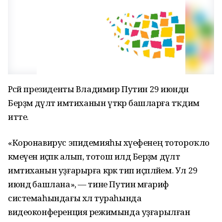
Рәсәй президенты Владимир Путин 29 июндән
Берҙәм дәүләт имтиханын үткәрә башларға тәҡдим
итте.
«Коронавирус эпидемияһы хәүефенең тотороҡло
кәмеүен иҫәпкә алып, тотош илдә Берҙәм дәүләт
имтиханын уҙғарырға кәрәк тип иҫәпләйем. Ул 29
июндә башлана», — тине Путин мәғариф
системаһындағы хәл тураһында
видеоконференция режимында уҙғарылған