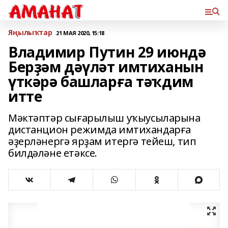
Яңылыҡтар
21 МАЯ 2020, 15:18
Владимир Путин 29 июндә
Берҙәм дәүләт имтиханын
үткәрә башларға тәҡдим
итте
Мәктәптәр сығарылыш уҡыусыларына
дистанцион режимда имтихандарға
әҙерләнергә ярҙам итергә тейеш, тип
билдәләне етәксе.