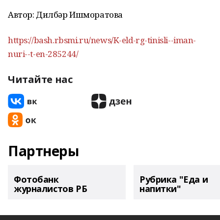
Автор: Дилбәр Ишморатова
https://bash.rbsmi.ru/news/K-eld-rg-tinisli--iman-
nuri--t-en-285244/
Читайте нас
Партнеры
Фотобанк
Рубрика "Еда и
журналистов РБ
напитки"