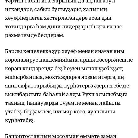
тәртип талап итә. Барыһын да аңлап ҡабул
иткәндәре, сабыр булыуҙары, халыҡтың
хәүефһеҙлеген хәстәрләгәндәре өсөн дин
тотҡандарға һәм дини лидерҙарыбыҙға ихлас
рәхмәтемде белдерәм.
Барлыҡ кешелеккә ҙур хәүеф менән янаған яңы
коронавирус пандемияһына ҡаршы көсөргәнешле
көрәш көндәрендә беҙ һеҙҙең менән үҙебеҙҙең
миһырбанлыҡҡа, мохтаждарға ярҙам итергә, иң
яҡшы сифаттарыбыҙҙы күрһәтергә әҙерлегебеҙҙе
ысынбарлыҡта баһалай алдыҡ. Рухи асылыбыҙға
таянып, һынауҙарҙы түҙемле менән лайыҡлы
үтәбеҙ, берҙәмлек, ихтыяр көсө, яуаплылыҡ
күрһәтәбеҙ.
Башҡортостандың мосолман өммәте заман