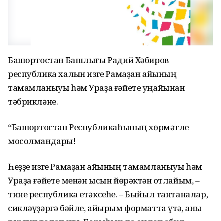
Башҡортостан Башлығы Радий Хәбиров
республика халҡын изге Рамаҙан айының
тамамланыуы һәм Ураҙа ғәйете уңайынан
тәбрикләне.
“Башҡортостан Республикаһының хөрмәтле
мосолмандары!
Һеҙҙе изге Рамаҙан айының тамамланыуы һәм
Ураҙа ғәйете менән ысын йөрәктән ҡотлайым, –
тине республика етәксеһе. – Быйыл тантаналар,
сикләүҙәргә бәйле, айырым форматта үтә, аныҡ