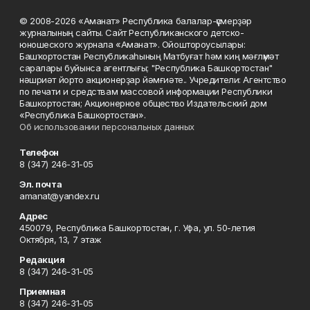
© 2008-2026 «Аманат» Республика балалар-үҫмерҙәр
журналының сайты. Сайт Республиканского детско-
юношеского журнала «Аманат». Ойоштороусылары:
Башҡортостан Республикаһының Матбуғат һәм киң мәғлүмәт
саралары буйынса агентлығы; "Республика Башкортостан"
нәшриәт йорто акционерҙар йәмғиәте.. Учредители: Агентство
по печати и средствам массовой информации Республики
Башкортостан; Акционерное общество Издательский дом
«Республика Башкортостан».
Об использовании персональных данных
Телефон
8 (347) 246-31-05
Эл. почта
amanat@yandex.ru
Адрес
450079, Республика Башкортостан, г. Уфа, ул. 50-летия
Октября, 13, 7 этаж
Редакция
8 (347) 246-31-05
Приемная
8 (347) 246-31-05