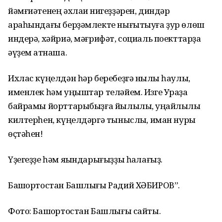
йәмғиәтенең әхлаҡи нигеҙҙәрен, диндәр
араһындағы берҙәмлекте нығытыуға ҙур өлөш
индерә, хәйриә, мәғрифәт, социаль поекттарҙа
әүҙем ҡатнаша.
Ихлас күңелдән һәр беребеҙгә ныҡлы һаулыҡ,
именлек һәм уңыштар теләйем. Изге Ураҙа
байрамы йорттарыбыҙға йылылыҡ, уңайлылыҡ
килтерһен, күңелдәргә тыныслыҡ, иман нуры
өҫтәһен!
Үҙегеҙҙе һәм яҡындарығыҙҙы һаҡлағыҙ.
Башҡортостан Башлығы Радий ХӘБИРОВ”.
Фото: Башҡортостан Башлығы сайты.