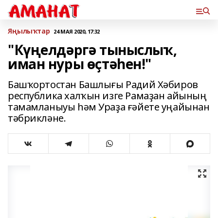
Яңылыҡтар
24 МАЯ 2020, 17:32
"Күңелдәргә тыныслыҡ,
иман нуры өҫтәһен!"
Башҡортостан Башлығы Радий Хәбиров
республика халҡын изге Рамаҙан айының
тамамланыуы һәм Ураҙа ғәйете уңайынан
тәбрикләне.