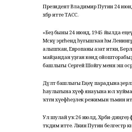
Президент Владимир Путин 24 июндә
хәбәр итте ТАСС.
«Беҙ быны 24 июндә, 1945 йылда еңе
Мәскәү эргәһендә һуғышҡан һәм Лени
алышҡан, Европаны азат иткән, Бер
майҙандан уҙған көндә ойошторабы
башлығы Сергей Шойгу менән эш о
Дәүләт башлығы Еңеү парадына әҙер
һаулығына хәүеф янауына юл ҡуйм
ҡәтғи хәүефһеҙлек режимын тәьмин и
Ул шулай уҡ 26 июлдә, Хәрби-диңгеҙ
тәҡдим итте. Ләкин Путин белгестәр