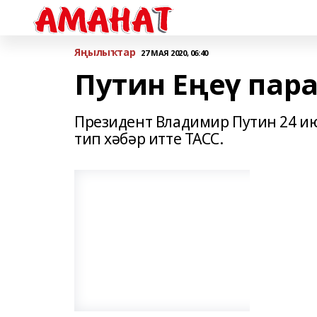
Яңылыҡтар
27 МАЯ 2020, 06:40
Путин Еңеү пар
Президент Владимир Путин 24 ию
тип хәбәр итте ТАСС.