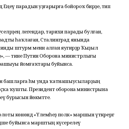
 Еңеү парадын уҙғарырға бойороҡ бирҙе, тип
үселәрҙең легендар, тарихи парады булған,
нградты һаҡлаған, Сталинград янында
линды штурм менән алған яугирҙәр Ҡыҙыл
ҙ», — тине Путин Оборона министрлығы
срашыуы йомғаҡтары буйынса.
ләнә башларға һәм унда ҡатнашыусыларҙың
аҫҡа ҡушты. Президент оборона министрына
теү бурысын йөкмәтте.
 флоты көнөндә «Үлемһеҙ полк» маршын үткәрергә
 кәңәше буйынса марштың күсерелеү