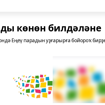
ады көнөн билдәләне
ндә Еңеү парадын уҙғарырға бойороҡ бирҙе