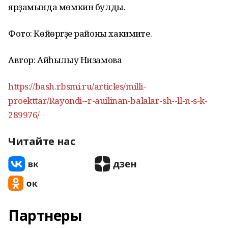
ярҙамында мөмкин булды.
Фото: Көйөргәҙе районы хакимиәте.
Автор: Айһылыу Низамова
https://bash.rbsmi.ru/articles/milli-
proekttar/Rayondi--r-auilinan-balalar-sh--ll-n-s-k-
289976/
Читайте нас
Партнеры