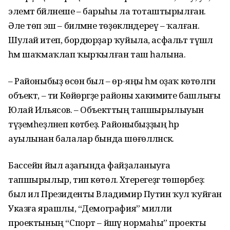
элемтә бәйләнеше – барыһы ла тоташтырылған.
Әле төп эш – биләмәне төҙөкләндереү – ҡалған.
Шулай итеп, бордюрҙар ҡуйыла, асфальт түшәлә
һәм шаҡмаҡлап ҡырҡылған таш һалына.
– Районыбыҙ өсөн был – өр-яңы һәм оҙаҡ көтөлгән
объект, – ти Көйөргәҙе районы хакимиәте башлығы
Юлай Ильясов. – Объекттың тапшырылыуын
түҙемһеҙләнеп көтәбеҙ. Районыбыҙҙың һәр
ауылынан балалар бында шөғөлләнәсәк.
Бассейн йыл аҙағында файҙаланыуға
тапшырылыр, тип көтөлә. Хәтерегеҙгә төшөрәбеҙ:
был ил Президенты Владимир Путин ҡул ҡуйған
Указға ярашлы, “Демография” милли
проектының “Спорт – йәшәү нормаһы” проекты