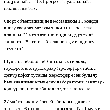
подрядсыһы – “ГК Прогресс” яуаплылығы
сикләнгән йәмғиәте.
Спорт объектының дөйөм майҙаны 1,6 меңдән
ашыу квадрат метрҙы тәшкил итә. Проектҡа
ярашлы, 25 метр оҙонлоғондағы дүрт “юл”
ҡаралған. Ул сәғәтенә 40 кешене хеҙмәтләндереү
ҡеүәтенә эйә.
Шуныһы һөйөнөслө: бинала вестибюль,
гардероб, инструкторҙар (тренерҙар), табип,
дежур шәфҡәт туташы, хеҙмәткәрҙәр өсөн бүлмәләр,
һыу анализын алыу өсөн лаборатория, санитар-
көнкүреш, техник биналар урынлашасаҡ.
27 майға тиклем бассейн бинаһында эске
эштәрҙең 95 проценты атҡарылған. Газ, һыу, ут,