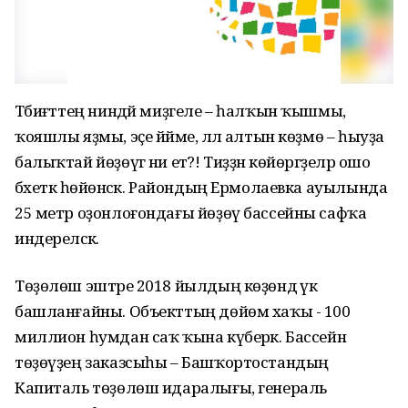
Тәбиғәттең ниндәй миҙгеле – һалҡын ҡышмы,
ҡояшлы яҙмы, эҫе йәйме, әллә алтын көҙмө – һыуҙа
балыҡтай йөҙөүгә ни етә?! Тиҙҙән көйөргәҙеләр ошо
бәхеткә һөйөнәсәк. Райондың Ермолаевка ауылында
25 метр оҙонлоғондағы йөҙөү бассейны сафҡа
индереләсәк.
Төҙөлөш эштәре 2018 йылдың көҙөндә үк
башланғайны. Объекттың дөйөм хаҡы - 100
миллион һумдан саҡ ҡына күберәк. Бассейн
төҙөүҙең заказсыһы – Башҡортостандың
Капиталь төҙөлөш идаралығы, генераль