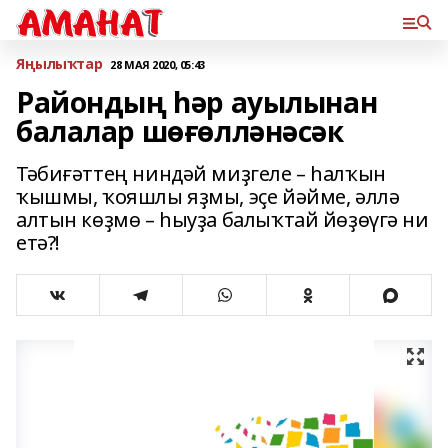
Яңылыҡтар
28 МАЯ 2020, 05:43
Райондың һәр ауылынан
балалар шөғөлләнәсәк
Тәбиғәттең ниндәй миҙгеле – һалҡын
ҡышмы, ҡояшлы яҙмы, эҫе йәйме, әллә
алтын көҙмө – һыуҙа балыҡтай йөҙөүгә ни
етә?!