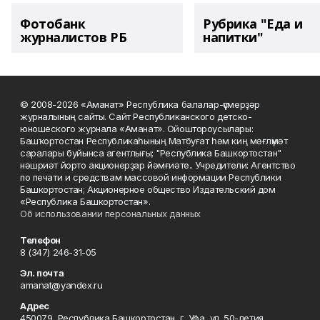
Фотобанк
Рубрика "Еда и
журналистов РБ
напитки"
© 2008-2026 «Аманат» Республика балалар-үҫмерҙәр
журналының сайты. Сайт Республиканского детско-
юношеского журнала «Аманат». Ойоштороусылары:
Башҡортостан Республикаһының Матбуғат һәм киң мәғлүмәт
саралары буйынса агентлығы; "Республика Башкортостан"
нәшриәт йорто акционерҙар йәмғиәте.. Учредители: Агентство
по печати и средствам массовой информации Республики
Башкортостан; Акционерное общество Издательский дом
«Республика Башкортостан».
Об использовании персональных данных
Телефон
8 (347) 246-31-05
Эл. почта
amanat@yandex.ru
Адрес
450079, Республика Башкортостан, г. Уфа, ул. 50-летия