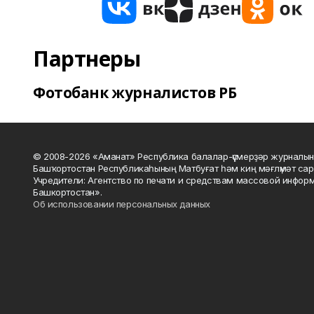
Партнеры
Фотобанк журналистов РБ
© 2008-2026 «Аманат» Республика балалар-үҫмерҙәр журналын
Башҡортостан Республикаһының Матбуғат һәм киң мәғлүмәт сар
Учредители: Агентство по печати и средствам массовой инфор
Башкортостан».
Об использовании персональных данных