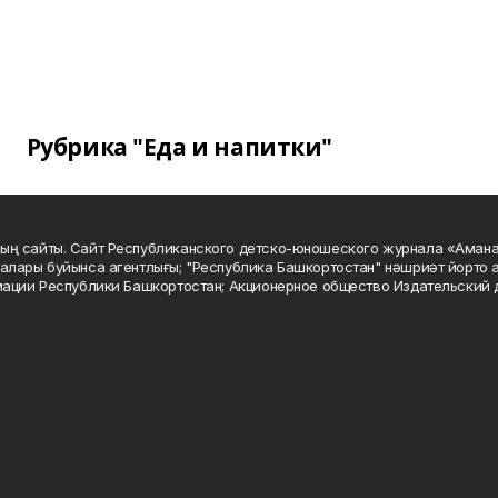
Рубрика "Еда и напитки"
ың сайты. Сайт Республиканского детско-юношеского журнала «Аман
алары буйынса агентлығы; "Республика Башкортостан" нәшриәт йорто а
мации Республики Башкортостан; Акционерное общество Издательский