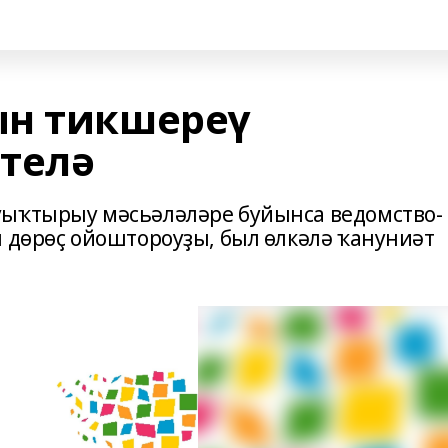
ын тикшереү
телә
уыҡтырыу мәсьәләләре буйынса ведомство-
ы дөрөҫ ойоштороуҙы, был өлкәлә ҡануниәт