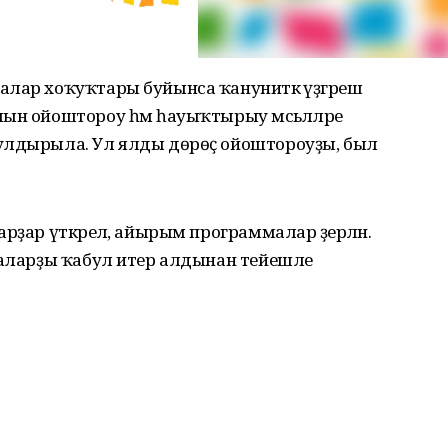
лар хоҡуҡтары буйынса ҡануниәткә үҙгәреш
ын ойоштороу һәм һауыҡтырыу мәсьәләләре
улдырыла. Ул ялды дөрөҫ ойоштороуҙы, был
ҙар үткәрелә, айырым программалар әҙерләнә.
алаларҙы ҡабул итер алдынан тейешле