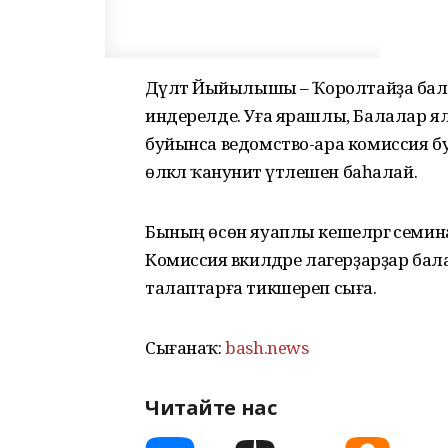
Дәүләт Йыйылышы – Ҡоролтайҙа бала
индерелде. Уға ярашлы, Балалар ял
буйынса ведомство-ара комиссия б
өлкәлә ҡануниәт үтәлешен баһалай.
Бының өсөн яуаплы кешеләргә семинар
Комиссия вәкилдәре лагерҙарҙар б
талаптарға тикшереп сыға.
Сығанаҡ:
bash.news
Читайте нас