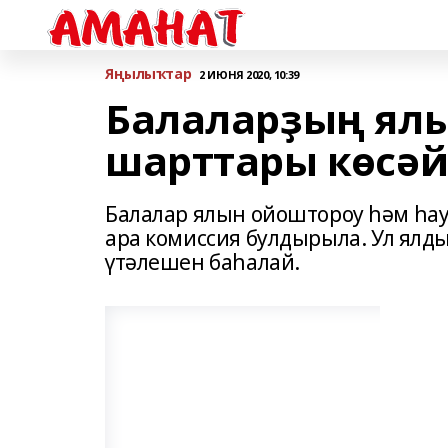
Яңылыҡтар
2 ИЮНЯ 2020, 10:39
Балаларҙың ял
шарттары көсәй
Балалар ялын ойоштороу һәм һа
ара комиссия булдырыла. Ул ялд
үтәлешен баһалай.