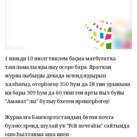
1 июндән 10 июлгә тиклем баҫма матбуғатҡа
ташламалы яҙылыу осоро бара. Яратҡан
журналыбыҙҙы декада мәлендә яҙҙырып
ҡалһағыҙ, оторһоғоҙ: 350 һум да 28 тин урынына
ни бары 309 һум да 60 тингә генә ярты йыл буйы
"Аманат"лы" булыу бәхетенә ирешерһегеҙ!
Журналға Башҡортостандың бөтөн почта
бүлексәләрендә, шулай уҡ "Рәсәй почтаһы" сайтында
ошо һылтанма аша инеп -