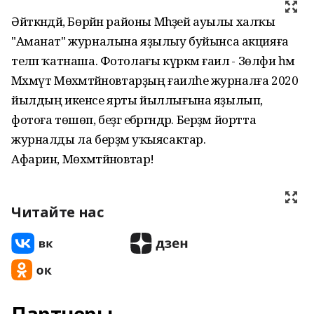
Әйткәндәй, Бөрйән районы Мәһәҙей ауылы халҡы
"Аманат" журналына яҙылыу буйынса акцияға
теләп ҡатнаша. Фотолағы күркәм ғаилә - Зөлфиә һәм
Мәхмүт Мөхәмәтйәновтарҙың ғаиләһе журналға 2020
йылдың икенсе ярты йыллығына яҙылып,
фотоға төшөп, беҙгә ебәргәндәр. Берҙәм йортта
журналды ла берҙәм уҡыясактар.
Афарин, Мөхәмәтйәновтар!
Читайте нас