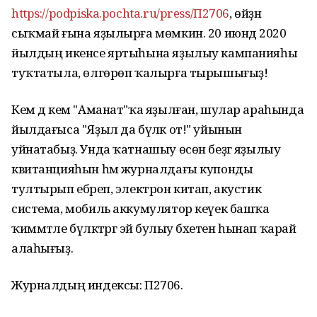
https://podpiska.pochta.ru/press/П2706
, өйҙән
сыҡмай ғына яҙылырға мөмкин. 20 июндә 2020
йылдың икенсе яртыһына яҙылыу кампанияһы
туҡтатыла, өлгөрөп ҡалырға тырышығыҙ!
Кем дә кем "Аманат"ҡа яҙылған, шулар араһында
йылдағыса "Яҙыл да бүләк от!" уйынын
уйнатабыҙ. Унда ҡатнашыу өсөн беҙгә яҙылыу
квитанцияһын һәм журналдағы купонды
тултырып ебәреп, электрон китап, акустик
система, мобиль аккумулятор кеүек башҡа
ҡиммәтле бүләктәргә эйә булыу бәхетен һынап ҡарай
алаһығыҙ.
Журналдың индексы: П2706.