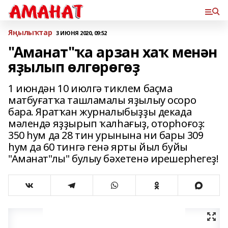
Яңылыҡтар
3 ИЮНЯ 2020, 09:52
"Аманат"ҡа арзан хаҡ менән
яҙылып өлгөрөгөҙ
1 июндән 10 июлгә тиклем баҫма
матбуғатҡа ташламалы яҙылыу осоро
бара. Яратҡан журналыбыҙҙы декада
мәлендә яҙҙырып ҡалһағыҙ, оторһоғоҙ:
350 һум да 28 тин урынына ни бары 309
һум да 60 тингә генә ярты йыл буйы
"Аманат"лы" булыу бәхетенә ирешерһегеҙ!