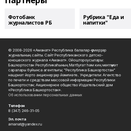
Партнеры
Фотобанк
Рубрика "Еда и
журналистов РБ
напитки"
© 2008-2026 «Аманат» Республика балалар-үҫмерҙәр
журналының сайты. Сайт Республиканского детско-
юношеского журнала «Аманат». Ойоштороусылары:
Башҡортостан Республикаһының Матбуғат һәм киң мәғлүмәт
саралары буйынса агентлығы; "Республика Башкортостан"
нәшриәт йорто акционерҙар йәмғиәте.. Учредители: Агентство
по печати и средствам массовой информации Республики
Башкортостан; Акционерное общество Издательский дом
«Республика Башкортостан».
Об использовании персональных данных
Телефон
8 (347) 246-31-05
Эл. почта
amanat@yandex.ru