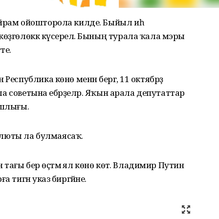
айрам ойошторола килде. Быйыл иһә
көҙгөлөккә күсерелә. Бының турала ҡала мэры
тте.
Республика көнө менән бергә, 11 октябрҙә
ала советына ебәрҙеләр. Яҡын арала депутаттар
башлығы.
салюты ла булмаясаҡ.
н тағы бер өҫтәмә ял көнө көтә. Владимир Путин
а тигән указ биргәйне.