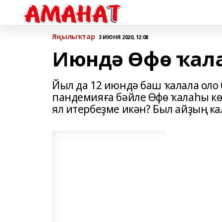
Яңылыҡтар
3 ИЮНЯ 2020, 12:08
Июндә Өфө ҡала
Йыл да 12 июндә баш ҡалала оло
пандемияға бәйле Өфө ҡалаһы көн
ял итербеҙме икән? Был айҙың кал