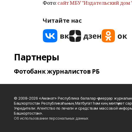
Фото:
сайт МБУ "Издательский дом 
Читайте нас
Партнеры
Фотобанк журналистов РБ
© 2008-2026 «Аманат» Республика балалар-үҫмерҙәр журналын
Башҡортостан Республикаһының Матбуғат һәм киң мәғлүмәт сар
Учредители: Агентство по печати и средствам массовой инфор
Башкортостан».
Об использовании персональных данных