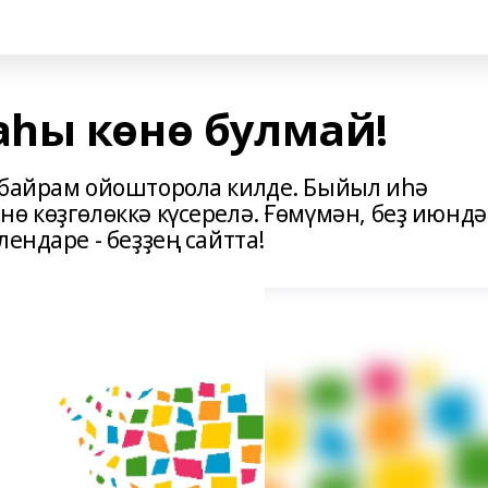
һы көнө булмай!
 байрам ойошторола килде. Быйыл иһә
ө көҙгөлөккә күсерелә. Ғөмүмән, беҙ июндә
ендаре - беҙҙең сайтта!