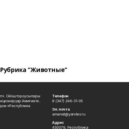
Рубрика "Животные"
ат». Ойоштороусылары:
Телефон
кционерҙар йәмғиәте..
8 (347) 246-31-05
 дом «Республика
Эл. почта
amanat@yandex.ru
Адрес
450079, Республика