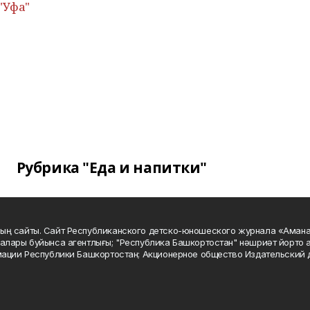
"Уфа"
Рубрика "Еда и напитки"
ың сайты. Сайт Республиканского детско-юношеского журнала «Аман
алары буйынса агентлығы; "Республика Башкортостан" нәшриәт йорто а
мации Республики Башкортостан; Акционерное общество Издательский