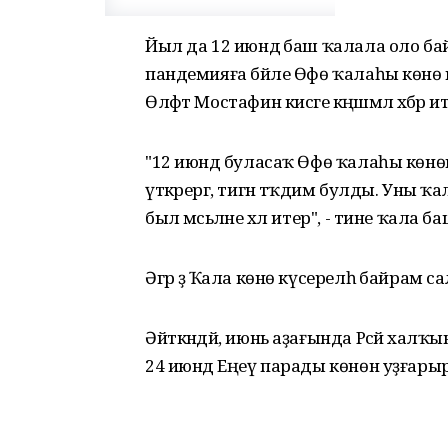
Йыл да 12 июндә баш ҡалала оло б
пандемияға бәйле Өфө ҡалаһы көнө 
Өлфәт Мостафин кисәге кәңәшмәлә хәбәр и
"12 июндә буласаҡ Өфө ҡалаһы көнөн 
үткәрергә, тигән тәҡдим булды. Уны ҡ
был мәсьәләне хәл итер", - тине ҡала 
Әгәр ҙә Ҡала көнө күсерелһә байрам 
Әйткәндәй, июнь аҙағында Рәсәй халҡы
24 июндә Еңеү парады көнөн уҙғарырғ