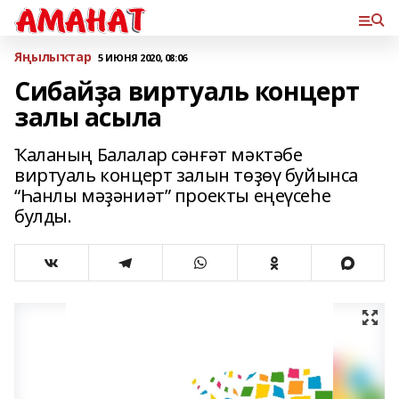
Яңылыҡтар
5 ИЮНЯ 2020, 08:06
Сибайҙа виртуаль концерт
залы асыла
Ҡаланың Балалар сәнғәт мәктәбе
виртуаль концерт залын төҙөү буйынса
“Һанлы мәҙәниәт” проекты еңеүсеһе
булды.