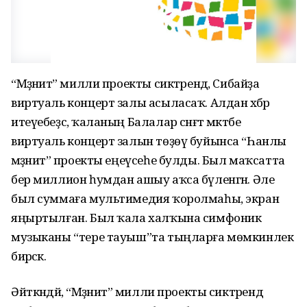
“Мәҙәниәт” милли проекты сиктәрендә, Сибайҙа
виртуаль концерт залы асыласаҡ. Алдан хәбәр
итеүебеҙсә, ҡаланың Балалар сәнғәт мәктәбе
виртуаль концерт залын төҙөү буйынса “Һанлы
мәҙәниәт” проекты еңеүсеһе булды. Был маҡсатта
бер миллион һумдан ашыу аҡса бүленгән. Әле
был суммаға мультимедия ҡоролмаһы, экран
яңыртылған. Был ҡала халҡына симфоник
музыканы “тере тауыш”та тыңларға мөмкинлек
бирәсәк.
Әйткәндәй, “Мәҙәниәт” милли проекты сиктәрендә