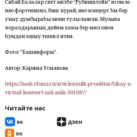
Сибай Балалар сәнғәт мәктәбе “Рубинштейн” исемле
ике фортепиано, биш ҡурай, ике концерт һәм бер
уҡыу думбыраһы менән тулыланған. Музыка
ҡоралдарының дөйөм хаҡы бер миллион
һумдан ашыу тәшкил иткән.
Фото: "Башинформ".
Автор: Карима Усманова
https://bash.rbsmi.ru/articles/milli-proekttar/Sibay-a-
virtual-kontsert-zali-asila-301087/
Читайте нас