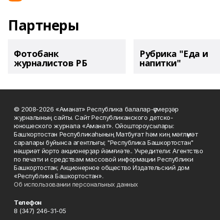
Партнеры
Фотобанк
Рубрика "Еда и
журналистов РБ
напитки"
© 2008-2026 «Аманат» Республика балалар-үҫмерҙәр
журналының сайты. Сайт Республиканского детско-
юношеского журнала «Аманат». Ойоштороусылары:
Башҡортостан Республикаһының Матбуғат һәм киң мәғлүмәт
саралары буйынса агентлығы; "Республика Башкортостан"
нәшриәт йорто акционерҙар йәмғиәте.. Учредители: Агентство
по печати и средствам массовой информации Республики
Башкортостан; Акционерное общество Издательский дом
«Республика Башкортостан».
Об использовании персональных данных
Телефон
8 (347) 246-31-05