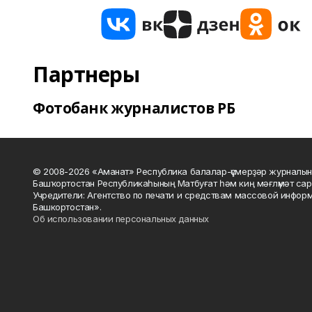
Партнеры
Фотобанк журналистов РБ
© 2008-2026 «Аманат» Республика балалар-үҫмерҙәр журналын
Башҡортостан Республикаһының Матбуғат һәм киң мәғлүмәт сар
Учредители: Агентство по печати и средствам массовой инфор
Башкортостан».
Об использовании персональных данных