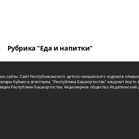
Рубрика "Еда и напитки"
ың сайты. Сайт Республиканского детско-юношеского журнала «Аман
алары буйынса агентлығы; "Республика Башкортостан" нәшриәт йорто а
мации Республики Башкортостан; Акционерное общество Издательский