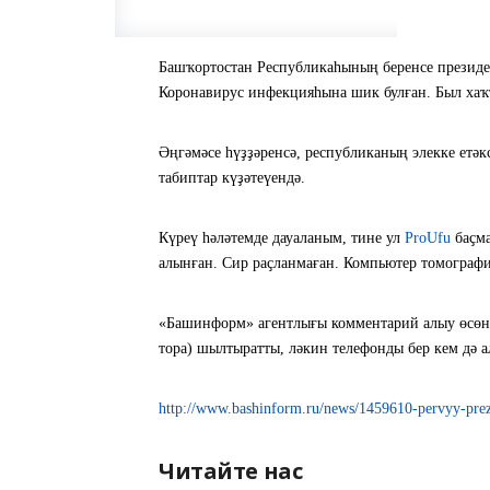
Башҡортостан Республикаһының беренсе президен
Коронавирус инфекцияһына шик булған. Был хаҡ
Әңгәмәсе һүҙҙәренсә, республиканың элекке етәк
табиптар күҙәтеүендә.
Күреү һәләтемде дауаланым, тине ул
ProUfu
баҫма
алынған. Сир раҫланмаған. Компьютер томографи
«Башинформ» агентлығы комментарий алыу өсөн 
тора) шылтыратты, ләкин телефонды бер кем дә а
http://www.bashinform.ru/news/1459610-pervyy-prez
Читайте нас