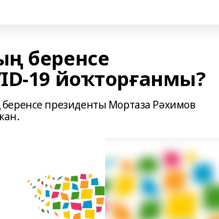
ың беренсе
ID-19 йоҡторғанмы?
беренсе президенты Мортаза Рәхимов
ҡан.