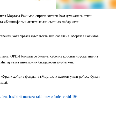
ты Мортаза Рәхимов сирләп киткән һәм дауаханаға ятҡан.
та «Башинформ» агентлығына сығанаҡ хәбәр итте.
сеһенең хәле уртаса ауырлыҡта тип баһалана. Мортаза Рәхимов
һына. ОРВИ билдәләре булыуы сәбәпле коронавирусҡа анализ
яһы аҙ ғына пневмония билдәләрен күрһәткән.
«Урал» хәйриә фондына (Мортаза Рәхимов уның рәйесе булып
лмай.
ident-bashkirii-murtaza-rakhimov-zabolel-covid-19/