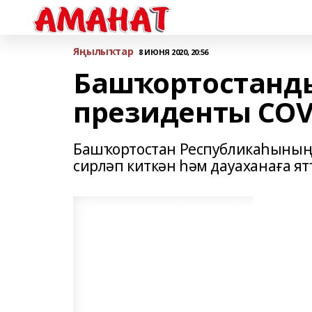
Яңылыҡтар
8 ИЮНЯ 2020, 20:56
Башҡортостанд
президенты COV
Башҡортостан Республикаһының 
сирләп киткән һәм дауаханаға ят