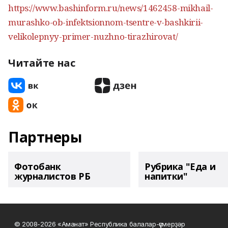
https://www.bashinform.ru/news/1462458-mikhail-
murashko-ob-infektsionnom-tsentre-v-bashkirii-
velikolepnyy-primer-nuzhno-tirazhirovat/
Читайте нас
Партнеры
Фотобанк
Рубрика "Еда и
журналистов РБ
напитки"
© 2008-2026 «Аманат» Республика балалар-үҫмерҙәр