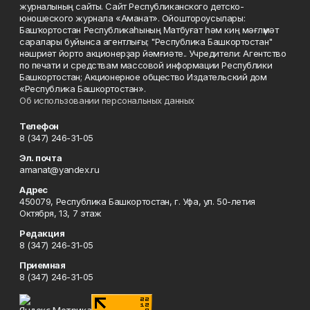
журналының сайты. Сайт Республиканского детско-
юношеского журнала «Аманат». Ойоштороусылары:
Башҡортостан Республикаһының Матбуғат һәм киң мәғлүмәт
саралары буйынса агентлығы; "Республика Башкортостан"
нәшриәт йорто акционерҙар йәмғиәте.. Учредители: Агентство
по печати и средствам массовой информации Республики
Башкортостан; Акционерное общество Издательский дом
«Республика Башкортостан».
Об использовании персональных данных
Телефон
8 (347) 246-31-05
Эл. почта
amanat@yandex.ru
Адрес
450079, Республика Башкортостан, г. Уфа, ул. 50-летия
Октября, 13, 7 этаж
Редакция
8 (347) 246-31-05
Приемная
8 (347) 246-31-05