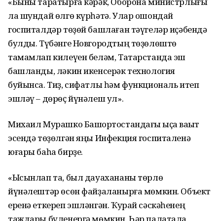
«Быны таратырға кәрәк, Оборона министрлығы
ла шундай өлгө күрһәтә. Улар ошондай
госпиталдәр төҙөй башлаған тәүгеләр иҫәбендә
булды. Түбәнге Новгородтың төҙөлөштө
тамамлап килеүен беләм, Татарстанда эш
башланды, ләкин икенсерәк технология
буйынса. Тиҙ, сифатлы һәм функциональ итеп
эшләү – дөрөҫ йүнәлеш ул».
Михаил Мурашко Башҡортостандағы ҡыҫҡа ваҡыт
эсендә төҙөлгән яңы Инфекция госпиталенә
юғары баһа бирҙе.
«Ысынлап та, был дауахананы төрлө
йүнәлештәр өсөн файҙаланырға мөмкин. Объект
еренә еткереп эшләнгән. Ҡурай сәскәһенең
таждары бүленергә мөмкин. Һәр палатала