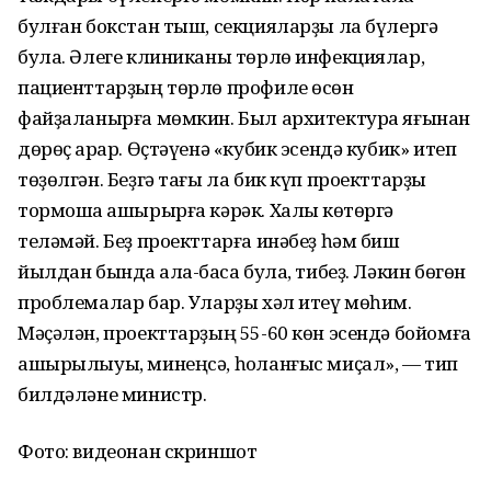
булған бокстан тыш, секцияларҙы ла бүлергә
була. Әлеге клиниканы төрлө инфекциялар,
пациенттарҙың төрлө профиле өсөн
файҙаланырға мөмкин. Был архитектура яғынан
дөрөҫ ҡарар. Өҫтәүенә «кубик эсендә кубик» итеп
төҙөлгән. Беҙгә тағы ла бик күп проекттарҙы
тормошҡа ашырырға кәрәк. Халыҡ көтөргә
теләмәй. Беҙ проекттарға инәбеҙ һәм биш
йылдан бында ҡала-баҡса була, тибеҙ. Ләкин бөгөн
проблемалар бар. Уларҙы хәл итеү мөһим.
Мәҫәлән, проекттарҙың 55-60 көн эсендә бойомға
ашырылыуы, минеңсә, һоҡланғыс миҫал», — тип
билдәләне министр.
Фото: видеонан скриншот