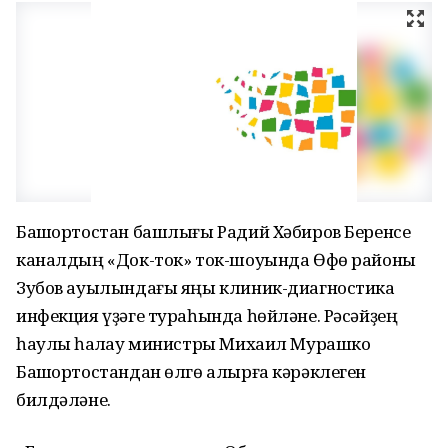
Башҡортостан башлығы Радий Хәбиров Беренсе
каналдың «Док-ток» ток-шоуында Өфө районы
Зубов ауылындағы яңы клиник-диагностика
инфекция үҙәге тураһында һөйләне. Рәсәйҙең
һаулыҡ һаҡлау министры Михаил Мурашко
Башҡортостандан өлгө алырға кәрәклеген
билдәләне.