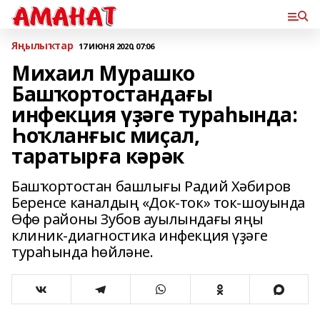
Яңылыҡтар
17 ИЮНЯ 2020, 07:06
Михаил Мурашко
Башҡортостандағы
инфекция үҙәге тураһында:
Һоҡланғыс миҫал,
таратырға кәрәк
Башҡортостан башлығы Радий Хәбиров
Беренсе каналдың «Док-ток» ток-шоуында
Өфө районы Зубов ауылындағы яңы
клиник-диагностика инфекция үҙәге
тураһында һөйләне.