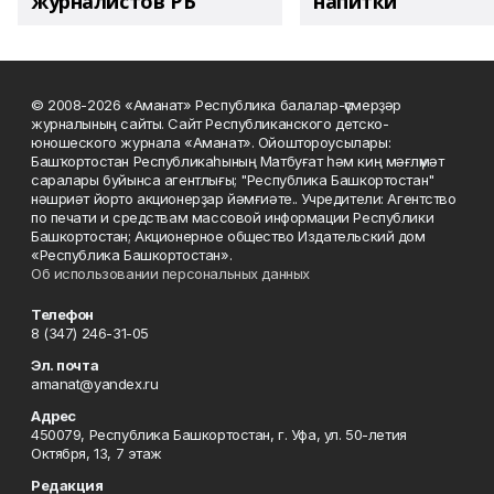
журналистов РБ
напитки"
© 2008-2026 «Аманат» Республика балалар-үҫмерҙәр
журналының сайты. Сайт Республиканского детско-
юношеского журнала «Аманат». Ойоштороусылары:
Башҡортостан Республикаһының Матбуғат һәм киң мәғлүмәт
саралары буйынса агентлығы; "Республика Башкортостан"
нәшриәт йорто акционерҙар йәмғиәте.. Учредители: Агентство
по печати и средствам массовой информации Республики
Башкортостан; Акционерное общество Издательский дом
«Республика Башкортостан».
Об использовании персональных данных
Телефон
8 (347) 246-31-05
Эл. почта
amanat@yandex.ru
Адрес
450079, Республика Башкортостан, г. Уфа, ул. 50-летия
Октября, 13, 7 этаж
Редакция