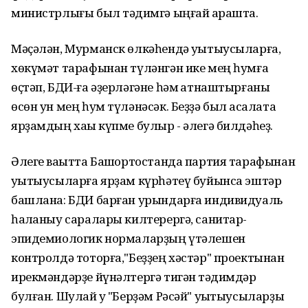
министрлығы был тәҡдимгә ыңғай ҡарашта.
Мәҫәлән, Мурманск өлкәһендә уҡытыусыларға,
хөкүмәт тарафынан түләнгән ике мең һумға
өҫтәп, БДИ-ға әҙерләгәне һәм ҡатнаштырғаны
өсөн ун мең һум түләнәсәк. Беҙҙә был аҡсалата
ярҙамдың хаҡы күпме булыр - әлегә билдәһеҙ.
Әлеге ваҡытта Башҡортостанда партия тарафынан
уҡытыусыларға ярҙам күрһәтеү буйынса эштәр
башлана: БДИ барған урындарға индивидуаль
һаҡланыу саралары килтерергә, санитар-
эпидемиологик нормаларҙың үтәлешен
контролдә тоторға,"Беҙҙең хәстәр" проектынан
ирекмәндәрҙе йүнәлтергә тигән тәҡдимдәр
булған. Шулай уҡ "Берҙәм Рәсәй" уҡытыусыларҙы