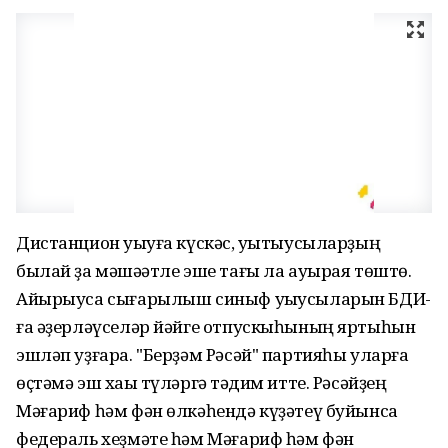
Дистанцион уҡыуға күскәс, уҡытыусыларҙың
былай ҙа мәшәҡәтле эше тағы ла ауырая төштө.
Айырыуса сығарылыш синыф уҡыусыларын БДИ-
ға әҙерләүселәр йәйге отпускыһының яртыһын
эшләп уҙғара. "Берҙәм Рәсәй" партияһы уларға
өҫтәмә эш хаҡы түләргә тәҡдим итте. Рәсәйҙең
Мәғариф һәм фән өлкәһендә күҙәтеү буйынса
федераль хеҙмәте һәм Мәғариф һәм фән