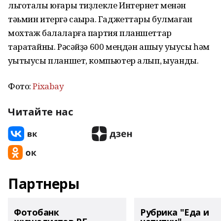
льготалы юғары тиҙлекле Интернет менән
тәьмин итергә саҡыра. Гаджеттары булмаған
мохтаж балаларға партия планшеттар
таратҡайны. Рәсәйҙә 600 меңдән ашыу уҡыусы һәм
уҡытыусы планшет, компьютер алып, ҡыуанды.
Фото:
Рixabay
Читайте нас
Партнеры
Фотобанк
Рубрика "Еда и