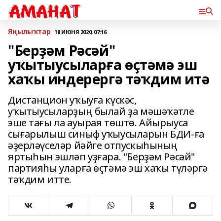
Яңылыҡтар
18 ИЮНЯ 2020, 07:16
"Берҙәм Рәсәй"
уҡытыусыларға өҫтәмә эш
хаҡы индерергә тәҡдим итә
Дистанцион уҡыуға күскәс,
уҡытыусыларҙың былай ҙа мәшәҡәтле
эше тағы ла ауырая төштө. Айырыуса
сығарылыш синыф уҡыусыларын БДИ-ға
әҙерләүселәр йәйге отпускыһының
яртыһын эшләп уҙғара. "Берҙәм Рәсәй"
партияһы уларға өҫтәмә эш хаҡы түләргә
тәҡдим итте.