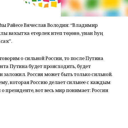
һы Рəйесе Вячеслав Володин: “Владимир
лы ваҡытҡа етерлек итеп төҙөнө, унан һуң
саҡ”.
говорим о сильной России, то после Путина
ента Путина будет происходить, будет
н заложил. Россия может быть только сильной.
ему, которая Россию делает сильнее с каждым
 о президенте, вот весь мир понимает: России