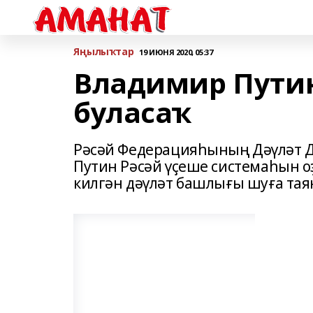
Яңылыҡтар
19 ИЮНЯ 2020, 05:37
Владимир Путин
буласаҡ
Рәсәй Федерацияһының Дəүлəт Д
Путин Рəсəй үҫеше системаһын оҙ
килгəн дəүлəт башлығы шуға тая