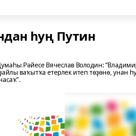
дан һуң Путин
умаһы Рəйесе Вячеслав Володин: “Владими
айлы ваҡытҡа етерлек итеп төҙөнө, унан һ
насаҡ”.