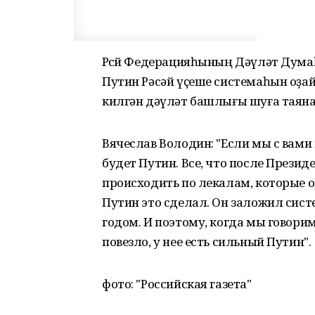
Рәсәй Федерацияһының Дəүлəт Дума
Путин Рəсəй үҫеше системаһын оҙай
килгəн дəүлəт башлығы шуға таяна
Вячеслав Володин: "Если мы с вами 
будет Путин. Все, что после Презид
происходить по лекалам, которые о
Путин это сделал. Он заложил сист
годом. И поэтому, когда мы говорим
повезло, у нее есть сильный Путин".
фото: "Российская газета"