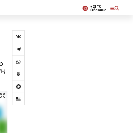
+21 °С
Облачно
р
уң