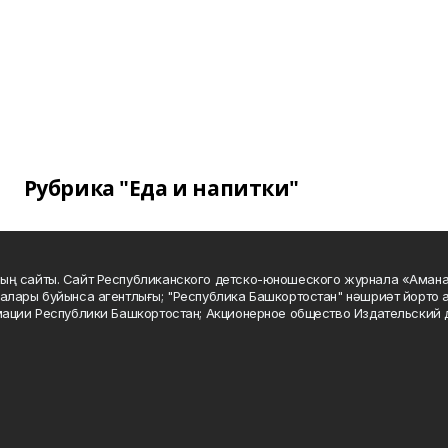
Рубрика "Еда и напитки"
ың сайты. Сайт Республиканского детско-юношеского журнала «Аман
алары буйынса агентлығы; "Республика Башкортостан" нәшриәт йорто а
мации Республики Башкортостан; Акционерное общество Издательский