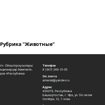
Рубрика "Животные"
ат». Ойоштороусылары:
Телефон
кционерҙар йәмғиәте..
8 (347) 246-31-05
 дом «Республика
Эл. почта
amanat@yandex.ru
Адрес
450079, Республика
Башкортостан, г. Уфа, ул. 50-летия
Октября, 13, 7 этаж