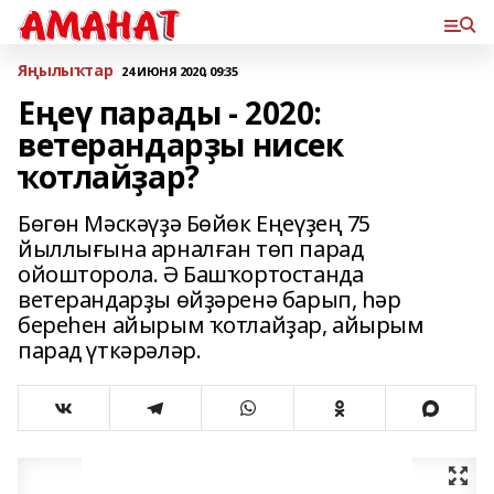
Яңылыҡтар
24 ИЮНЯ 2020, 09:35
Еңеү парады - 2020:
ветерандарҙы нисек
ҡотлайҙар?
Бөгөн Мәскәүҙә Бөйөк Еңеүҙең 75
йыллығына арналған төп парад
ойошторола. Ә Башҡортостанда
ветерандарҙы өйҙәренә барып, һәр
береһен айырым ҡотлайҙар, айырым
парад үткәрәләр.