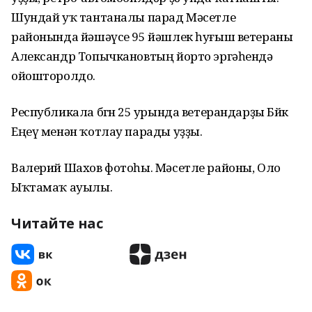
Шундай уҡ тантаналы парад Мәсетле
районында йәшәүсе 95 йәшлек һуғыш ветераны
Александр Топычкановтың йорто эргәһендә
ойошторолдо.
Республикала бөгөн 25 урында ветерандарҙы Бөйөк
Еңеү менән ҡотлау парады уҙҙы.
Валерий Шахов фотоһы. Мәсетле районы, Оло
Ыҡтамаҡ ауылы.
Читайте нас