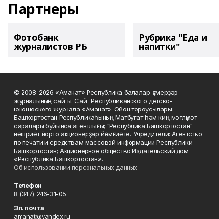
Партнеры
Фотобанк
Рубрика "Еда и
журналистов РБ
напитки"
© 2008-2026 «Аманат» Республика балалар-үҫмерҙәр
журналының сайты. Сайт Республиканского детско-
юношеского журнала «Аманат». Ойоштороусылары:
Башҡортостан Республикаһының Матбуғат һәм киң мәғлүмәт
саралары буйынса агентлығы; "Республика Башкортостан"
нәшриәт йорто акционерҙар йәмғиәте.. Учредители: Агентство
по печати и средствам массовой информации Республики
Башкортостан; Акционерное общество Издательский дом
«Республика Башкортостан».
Об использовании персональных данных
Телефон
8 (347) 246-31-05
Эл. почта
amanat@yandex.ru