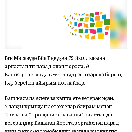
Бөгөн Мәскәүҙә Бөйөк Еңеүҙең 75 йыллығына
арналған төп парад ойошторола. Ә
Башҡортостанда ветерандарҙы өйҙәренә барып,
һәр береһен айырым ҡотлайҙар.
Баш ҡалала әлеге ваҡытта ете ветеран иҫән.
Уларҙы урындағы етәкселәр байрам менән
ҡотланы, "Прощание славянки" көйө аҫтында
ветерандар йәшәгән йорттар эргәһенән парад
уҙҙы, ретро-автомобилдәр ҙә унда ҡатнашты.