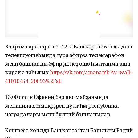
Байрам саралары сәғәт 12-лә Башҡортостан юлдаш
телевидениеһында тура эфирҙа телемарафон
менән башланды.Эфирҙы һеҙ ошо һылтанма аша
ҡарай алаһығыҙ:
https://vk.com/amanatrb?w=wall-
41010454_20693%2Fall
13.00 сәғәттән Өфөнөң бер нисә майҙанында
медицина хеҙмәткәрҙәрен дәүләт һәм республика
наградалары менән бүләкләй башланылар.
Конгресс-холлда Башҡортостан Башлығы Радий