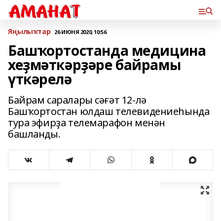
Яңылыҡтар
26 ИЮНЯ 2020, 10:56
Башҡортостанда медицина
хеҙмәткәрҙәре байрамы
үткәрелә
Байрам саралары сәғәт 12-лә
Башҡортостан юлдаш телевидениеһында
тура эфирҙа телемарафон менән
башланды.