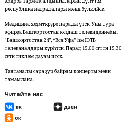
Хәбиров тармаҡ алдынғыларын дәүләт һәм
республика наградалары менән бүләкләйәсәк.
Медицина хеҙмәткәрҙәре парады үтәсәк. Уны тура
эфирҙа Башҡортостан юлдаш телевидениеһы,
"Башҡортостан 24", “Вся Уфа” һәм ЮТВ
телеканалдары күрһәтәсәк. Парад 15.00 сәғәттән 15.30
cәғәткә тиклем дауам итәсәк.
Тантаналы сара ҙур байрам концерты менән
тамамлана.
Читайте нас