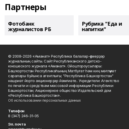
Партнеры
Фотобанк
Рубрика "Еда и
журналистов РБ
напитки"
© 2008-2026 «Аманат» Республика балалар-үҫмерҙәр
журналының сайты. Сайт Республиканского детско-
юношеского журнала «Аманат». Ойоштороусылары:
Башҡортостан Республикаһының Матбуғат һәм киң мәғлүмәт
саралары буйынса агентлығы; "Республика Башкортостан"
нәшриәт йорто акционерҙар йәмғиәте.. Учредители: Агентство
по печати и средствам массовой информации Республики
Башкортостан; Акционерное общество Издательский дом
«Республика Башкортостан».
Об использовании персональных данных
Телефон
8 (347) 246-31-05
Эл. почта