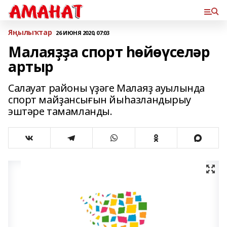
Яңылыҡтар
26 ИЮНЯ 2020, 07:03
Малаяҙҙа спорт һөйөүселәр
артыр
Салауат районы үҙәге Малаяҙ ауылында
спорт майҙансығын йыһазландырыу
эштәре тамамланды.