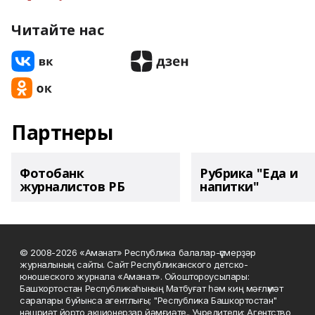
Читайте нас
Партнеры
Фотобанк
Рубрика "Еда и
журналистов РБ
напитки"
© 2008-2026 «Аманат» Республика балалар-үҫмерҙәр
журналының сайты. Сайт Республиканского детско-
юношеского журнала «Аманат». Ойоштороусылары:
Башҡортостан Республикаһының Матбуғат һәм киң мәғлүмәт
саралары буйынса агентлығы; "Республика Башкортостан"
нәшриәт йорто акционерҙар йәмғиәте.. Учредители: Агентство