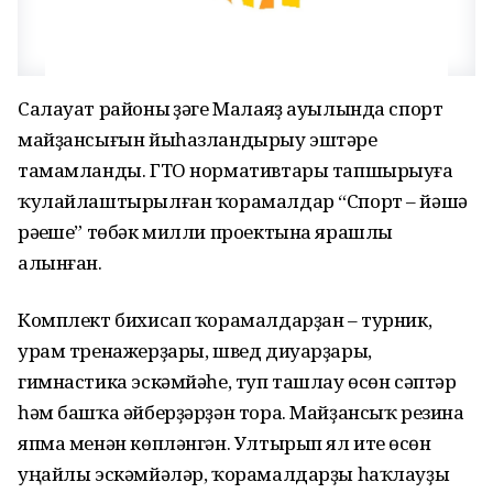
Салауат районы үҙәге Малаяҙ ауылында спорт
майҙансығын йыһазландырыу эштәре
тамамланды. ГТО нормативтары тапшырыуға
ҡулайлаштырылған ҡорамалдар “Спорт – йәшәү
рәүеше” төбәк милли проектына ярашлы
алынған.
Комплект бихисап ҡорамалдарҙан – турник,
урам тренажерҙары, швед диуарҙары,
гимнастика эскәмйәһе, туп ташлау өсөн сәптәр
һәм башҡа әйберҙәрҙән тора. Майҙансыҡ резина
япма менән көпләнгән. Ултырып ял итеү өсөн
уңайлы эскәмйәләр, ҡорамалдарҙы һаҡлауҙы