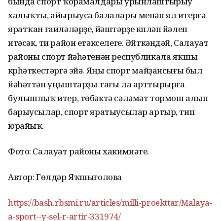
бында спорт ҡорамалдары урынлаштырыу
халыҡты, айырыуса балалары менән ял итергә
яратҡан ғаиләләрҙе, йәштәрҙе күпләп йәлеп
итәсәк, ти район етәкселеге. Әйткәндәй, Салауат
районы спорт йәһәтенән республикала яҡшы
күрһәткестәргә эйә. Яңы спорт майҙансығы был
йәһәттән уңыштарҙы тағы ла арттырырға
булышлыҡ итер, төбәктә сәләмәт тормош алып
барыусылар, спорт яратыусылар артыр, тип
юрайыҡ.
Фото: Салауат районы хакимиәте.
Автор: Гөлдәр Яҡшығолова
https://bash.rbsmi.ru/articles/milli-proekttar/Malaya-
a-sport--y-sel-r-artir-331974/