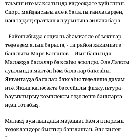
тәьмин итеү маҡсатында видеокүҙәтеү ҡуйылған.
Спорт майҙансығы әле үк балалы ғаиләләрҙең,
йәштәрҙең яратҡан ял урынына әйләнә бара.
– Районыбыҙҙа социаль әһәмиәтле объекттар
төҙөү әүҙем алып барыла, - ти район хакимиәте
башлығы Марс Кашапов. – Йыл башында
Малаяҙҙа балалар баҡсаһы асылды. Әле Лаҡлы
ауылында мәктәп һәм балалар баҡсаһы,
Янғантауҙа балалар баҡсаһы төҙөлөшө дауам
итә. Яҡын киләсәктә бассейнлы физкультура-
һауыҡтырыу комплексы төҙөлөшө башларға
иҫәп тотабыҙ.
Малаяҙ ауылындағы мәҙәниәт һәм ял паркын
төҙөкләндереү былтыр башланған. Әле килеп