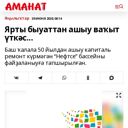
Яңылыҡтар
29 ИЮНЯ 2020, 08:14
Ярты быуаттан ашыу ваҡыт
үткәс...
Баш ҡалала 50 йылдан ашыу капиталь
ремонт күрмәгән “Нефтсе” бассейны
файҙаланыуға тапшырылған.