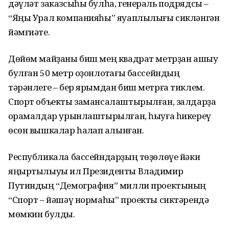
дәүләт заказсыһы булһа, генераль подрядсы –
“Яңы Урал компанияһы” яуаплылығы сикләнгән
йәмғиәте.
Дөйөм майҙаны биш мең квадрат метрҙан ашыу
булған 50 метр оҙонлоҡтағы бассейндың
тәрәнлеге – бер ярымдан биш метрға тиклем.
Спорт объекты замансалаштырылған, залдарҙа
ҡорамалдар урынлаштырылған, һыуға һикереү
өсөн вышкалар һаҡлап ҡалынған.
Республикала бассейндарҙың төҙөлөүе йәки
яңыртылыуы ил Президенты Владимир
Путиндың “Демография” милли проектының
“Спорт – йәшәү нормаһы” проекты сиктәрендә
мөмкин булды.