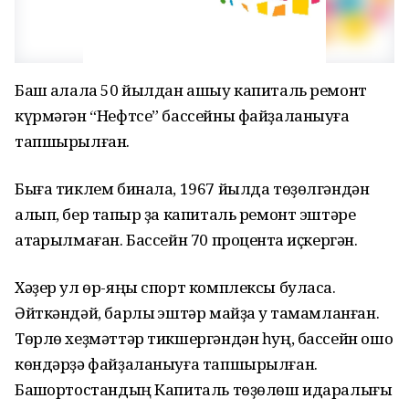
Баш ҡалала 50 йылдан ашыу капиталь ремонт
күрмәгән “Нефтсе” бассейны файҙаланыуға
тапшырылған.
Быға тиклем бинала, 1967 йылда төҙөлгәндән
алып, бер тапҡыр ҙа капиталь ремонт эштәре
атҡарылмаған. Бассейн 70 процентҡа иҫкергән.
Хәҙер ул өр-яңы спорт комплексы буласаҡ.
Әйткәндәй, барлыҡ эштәр майҙа уҡ тамамланған.
Төрлө хеҙмәттәр тикшергәндән һуң, бассейн ошо
көндәрҙә файҙаланыуға тапшырылған.
Башҡортостандың Капиталь төҙөлөш идаралығы