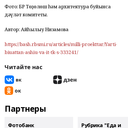
Фото: БР Төҙөлөш һәм архитектура буйынса
дәүләт комитеты.
Автор: Айһылыу Низамова
https://bash.rbsmi.ru/articles/milli-proekttar/Yarti-
biuattan-ashiu-va-it-tk-s-333241/
Читайте нас
Партнеры
Фотобанк
Рубрика "Еда и