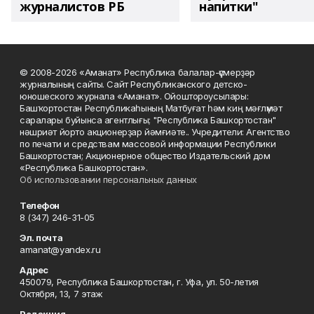
журналистов РБ
напитки"
© 2008-2026 «Аманат» Республика балалар-үҫмерҙәр
журналының сайты. Сайт Республиканского детско-
юношеского журнала «Аманат». Ойоштороусылары:
Башҡортостан Республикаһының Матбуғат һәм киң мәғлүмәт
саралары буйынса агентлығы; "Республика Башкортостан"
нәшриәт йорто акционерҙар йәмғиәте.. Учредители: Агентство
по печати и средствам массовой информации Республики
Башкортостан; Акционерное общество Издательский дом
«Республика Башкортостан».
Об использовании персональных данных
Телефон
8 (347) 246-31-05
Эл. почта
amanat@yandex.ru
Адрес
450079, Республика Башкортостан, г. Уфа, ул. 50-летия
Октября, 13, 7 этаж