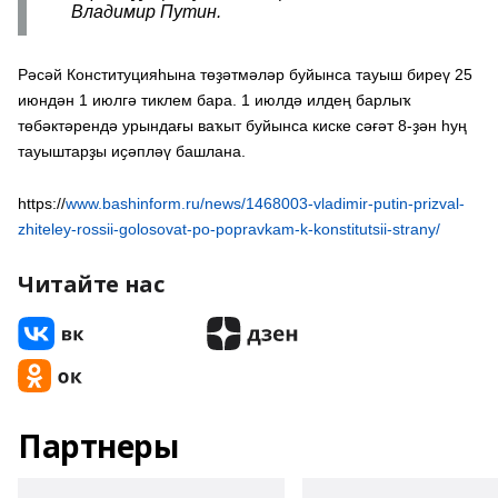
Владимир Путин.
Рәсәй Конституцияһына төҙәтмәләр буйынса тауыш биреү 25
июндән 1 июлгә тиклем бара. 1 июлдә илдең барлыҡ
төбәктәрендә урындағы ваҡыт буйынса киске сәғәт 8-ҙән һуң
тауыштарҙы иҫәпләү башлана.
https://
www.bashinform.ru/news/1468003-vladimir-putin-prizval-
zhiteley-rossii-golosovat-po-popravkam-k-konstitutsii-strany/
Читайте нас
Партнеры