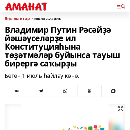
Яңылыҡтар
1 ИЮЛЯ 2020, 06:40
Владимир Путин Рәсәйҙә
йәшәүселәрҙе ил
Конституцияһына
төҙәтмәләр буйынса тауыш
бирергә саҡырҙы
Бөгөн 1 июль һайлау көнө.