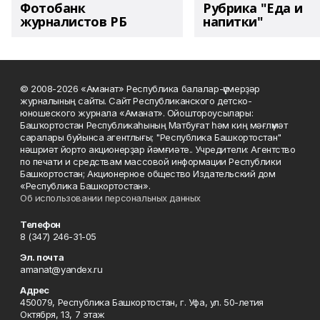
Фотобанк
Рубрика "Еда и
журналистов РБ
напитки"
© 2008-2026 «Аманат» Республика балалар-үҫмерҙәр
журналының сайты. Сайт Республиканского детско-
юношеского журнала «Аманат». Ойоштороусылары:
Башҡортостан Республикаһының Матбуғат һәм киң мәғлүмәт
саралары буйынса агентлығы; "Республика Башкортостан"
нәшриәт йорто акционерҙар йәмғиәте.. Учредители: Агентство
по печати и средствам массовой информации Республики
Башкортостан; Акционерное общество Издательский дом
«Республика Башкортостан».
Об использовании персональных данных
Телефон
8 (347) 246-31-05
Эл. почта
amanat@yandex.ru
Адрес
450079, Республика Башкортостан, г. Уфа, ул. 50-летия
Октября, 13, 7 этаж