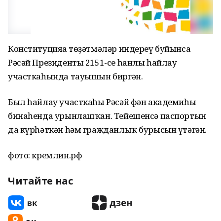
Конституцияға төҙәтмәләр индереү буйынса
Рәсәй Президенты 2151-се һанлы һайлау
участкаһында тауышын биргән.
Был һайлау участкаһы Рәсәй фән академиһы
бинаһенда урынлашҡан. Тейешенсә паспортын
да күрһәткән һәм гражданлыҡ бурысын үтәгән.
фото: кремлин.рф
Читайте нас