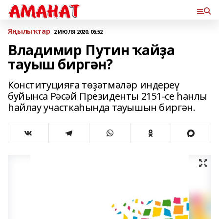
Яңылыҡтар
2 ИЮЛЯ 2020, 06:52
Владимир Путин ҡайҙа
тауыш биргән?
Конституцияға төҙәтмәләр индереү
буйынса Рәсәй Президенты 2151-се һанлы
һайлау участкаһында тауышын биргән.