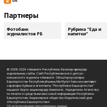
Партнеры
Фотобанк
Рубрика "Еда и
журналистов РБ
напитки"
© 2008-2026 «Аманат» Республика балалар-үҫмерҙәр
журналының сайты. Сайт Республиканского детско-
юношеского журнала «Аманат». Ойоштороусылары:
Башҡортостан Республикаһының Матбуғат һәм киң мәғлүмәт
саралары буйынса агентлығы; "Республика Башкортостан"
нәшриәт йорто акционерҙар йәмғиәте.. Учредители: Агентство
по печати и средствам массовой информации Республики
Башкортостан; Акционерное общество Издательский дом
«Республика Башкортостан».
Об использовании персональных данных