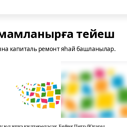
амамланырға тейеш
на капиталь ремонт яһай башланылар.
у юл ипкә килтереләсәк. Бөйөк Петр (Юғары