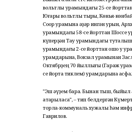
вольтлы урамындағы 25-се йорттан 
Юғары вольтлы тыҡрыҡ, Көньяҡ-көнб
Соҡор урамына ҡәҙәр ингән урын, А
урамындағы 58-се йорттан Шоссе у
күперҙән Тау урамындағы туҡталыш
урамындағы 2-се йорттан ошо уҡ ура
урамдарына, Вокзал урамынан Зас
Октябрҙең 70 йыллығы (Гараж ура
се йортҡа тиклем) урамдарына асфа
"Эш әүҙем бара. Бынан тыш, быйыл 
атҡарыласаҡ", – тип белдергән Күм
торлаҡ-коммуналь хужалыҡ һәм ин
Гаврилов.