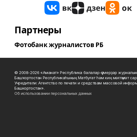
Партнеры
Фотобанк журналистов РБ
© 2008-2026 «Аманат» Республика балалар-үҫмерҙәр журналын
Башҡортостан Республикаһының Матбуғат һәм киң мәғлүмәт сар
Учредители: Агентство по печати и средствам массовой инфор
Башкортостан».
Об использовании персональных данных