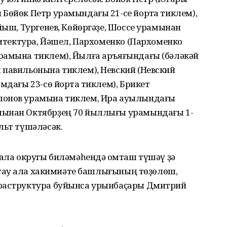
Бөйөк Петр урамындағы 21-се йортҡа тиклем),
айыш, Тургенев, Көйөргәҙе, Шоссе урамынан
рхитектура, Йәшел, Пархоменко (Пархоменко
рамына тиклем), Йылға аръяғындағы (бәләкәй
 павильонына тиклем), Невский (Невский
мдағы 23-сө йортҡа тиклем), Брикет
лонов урамына тиклем, Ира ауылындағы
мынан Октябрҙең 70 йыллығы урамындағы 1-
льт түшәләсәк.
ҡала округы биләмәһендә ҡомташ түшәү ҙә
ертау ҡала хакимиәте башлығының төҙөлөш,
фраструктура буйынса урынбаҫары Дмитрий