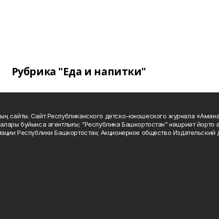
Рубрика "Еда и напитки"
ың сайты. Сайт Республиканского детско-юношеского журнала «Аман
алары буйынса агентлығы; "Республика Башкортостан" нәшриәт йорто а
мации Республики Башкортостан; Акционерное общество Издательский