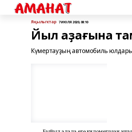
Яңылыҡтар
7 ИЮЛЯ 2020, 08:10
Йыл аҙағына т
Күмертауҙың автомобиль юлдары
Быйыл ҡалала ете километрҙан ашы