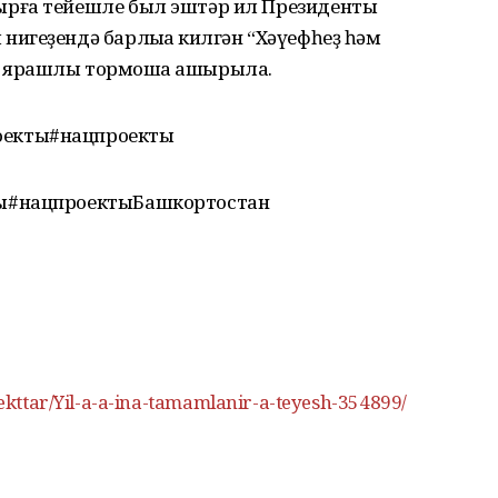
рға тейешле был эштәр ил Президенты
игеҙендә барлыҡҡа килгән “Хәүефһеҙ һәм
 ярашлы тормошҡа ашырыла.
екты#нацпроекты
ы#нацпроектыБашкортостан
roekttar/Yil-a-a-ina-tamamlanir-a-teyesh-354899/