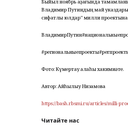
Быйыл ноябрь аҙағында тамамланы
Владимир Путиндың май указдары н
сифатлы юлдар” милли проектына
ВладимирПутин#национальныепро
#региональныепроекты#регпроект
Фото: Күмертау ҡалаһы хакимиәте.
Автор: Айһылыу Низамова
https://bash.rbsmi.ru/articles/milli-p
Читайте нас