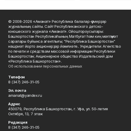
© 2008-2026 «Аманат» Республика балалар-үҫмерҙәр
журналының сайты. Сайт Республиканского детско-
юношеского журнала «Аманат». Ойоштороусылары:
Башҡортостан Республикаһының Матбуғат һәм киң мәғлүмәт
саралары буйынса агентлығы; "Республика Башкортостан"
нәшриәт йорто акционерҙар йәмғиәте.. Учредители: Агентство
по печати и средствам массовой информации Республики
Башкортостан; Акционерное общество Издательский дом
«Республика Башкортостан».
Об использовании персональных данных
Телефон
8 (347) 246-31-05
Эл. почта
amanat@yandex.ru
Адрес
450079, Республика Башкортостан, г. Уфа, ул. 50-летия
Октября, 13, 7 этаж
Редакция
8 (347) 246-31-05