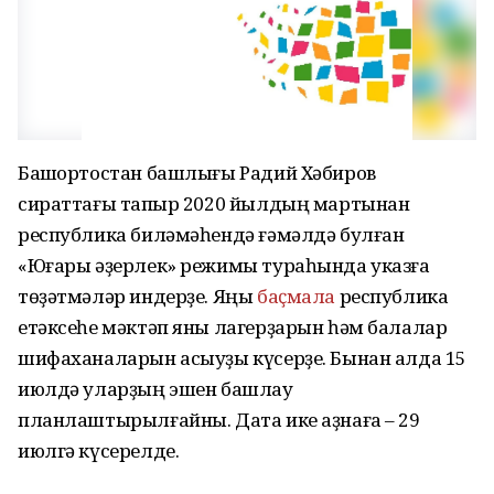
Башҡортостан башлығы Радий Хәбиров
сираттағы тапҡыр 2020 йылдың мартынан
республика биләмәһендә ғәмәлдә булған
«Юғары әҙерлек» режимы тураһында указға
төҙәтмәләр индерҙе. Яңы
баҫмала
республика
етәксеһе мәктәп яны лагерҙарын һәм балалар
шифаханаларын асыуҙы күсерҙе. Бынан алда 15
июлдә уларҙың эшен башлау
планлаштырылғайны. Дата ике аҙнаға – 29
июлгә күсерелде.