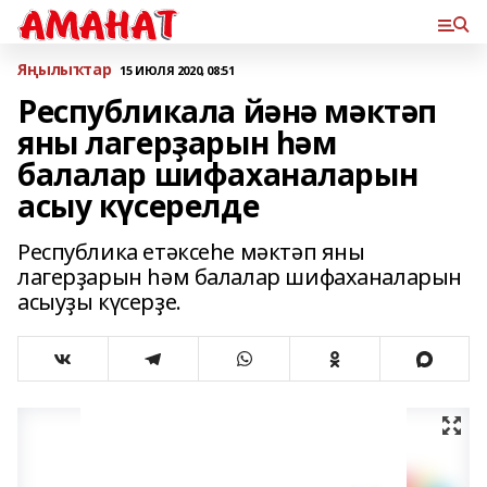
Яңылыҡтар
15 ИЮЛЯ 2020, 08:51
Республикала йәнә мәктәп
яны лагерҙарын һәм
балалар шифаханаларын
асыу күсерелде
Республика етәксеһе мәктәп яны
лагерҙарын һәм балалар шифаханаларын
асыуҙы күсерҙе.