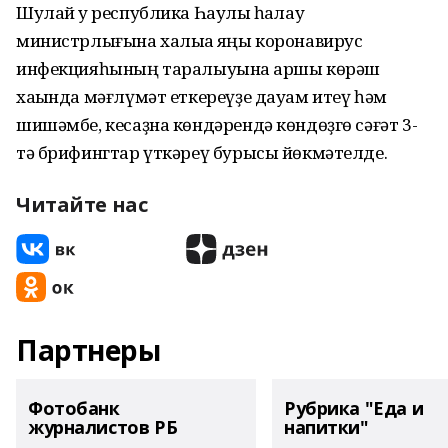
Шулай уҡ республика Һаулыҡ һаҡлау
министрлығына халыҡҡа яңы коронавирус
инфекцияһының таралыуына ҡаршы көрәш
хаҡында мәғлүмәт еткереүҙе дауам итеү һәм
шишәмбе, кесаҙна көндәрендә көндөҙгө сәғәт 3-
тә брифингтар үткәреү бурысы йөкмәтелде.
Читайте нас
Партнеры
Фотобанк
Рубрика "Еда и
журналистов РБ
напитки"