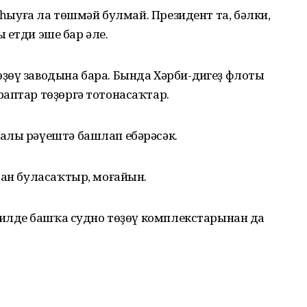
ə һыуға ла төшмəй булмай. Президент та, бəлки,
ың етди эше бар əле.
өү заводына бара. Бында Хəрби-диңгеҙ флоты
аптар төҙөргə тотонасаҡтар.
алы рəүештə башлап ебəрəсəк.
дан буласаҡтыр, моғайын.
 илдең башҡа судно төҙөү комплекстарынан да