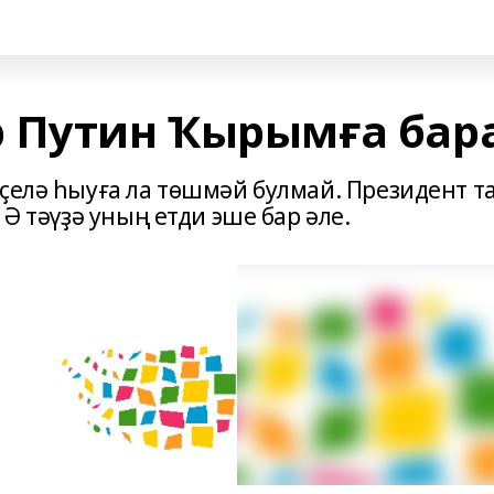
 Путин Ҡырымға бар
ҫелə һыуға ла төшмəй булмай. Президент та
 Ə тəүҙə уның етди эше бар əле.