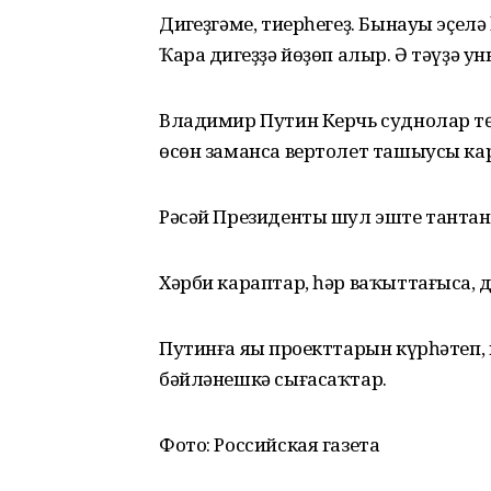
Диңгеҙгəме, тиерһегеҙ. Бынауы эҫел
Ҡара диңгеҙҙə йөҙөп алыр. Ə тəүҙə ун
Владимир Путин Керчь суднолар төҙ
өсөн заманса вертолет ташыусы кар
Рəсəй Президенты шул эште тантан
Хəрби караптар, һəр ваҡыттағыса, 
Путинға яңы проекттарын күрһəтеп,
бəйлəнешкə сығасаҡтар.
Фото: Российская газета