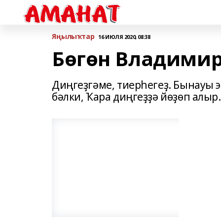
Яңылыҡтар
16 ИЮЛЯ 2020, 08:38
Бөгөн Владимир
Диңгеҙгəме, тиерһегеҙ. Бынауы э
бəлки, Ҡара диңгеҙҙə йөҙөп алыр.