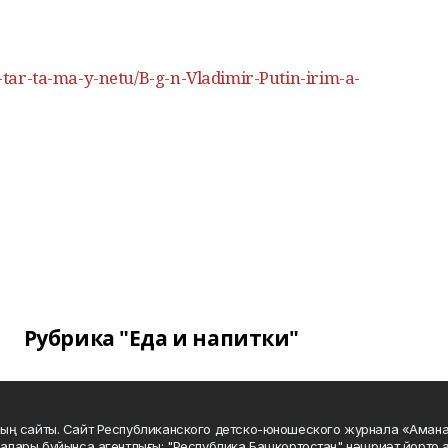
y-tar-ta-ma-y-netu/B-g-n-Vladimir-Putin-irim-a-
Рубрика "Еда и напитки"
ың сайты. Сайт Республиканского детско-юношеского журнала «Аман
алары буйынса агентлығы; "Республика Башкортостан" нәшриәт йорто а