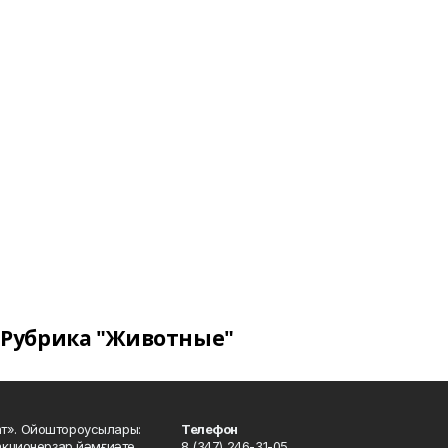
Рубрика "Животные"
ат». Ойоштороусылары:
Телефон
кционерҙар йәмғиәте..
8 (347) 246-31-05