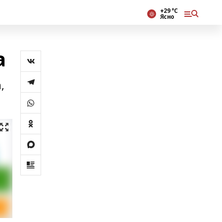
+29 °С
Ясно
а
,