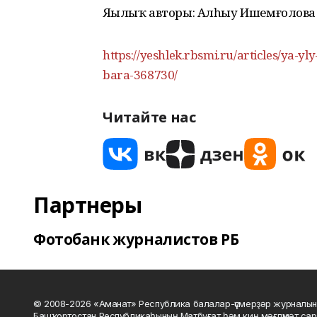
Яңылыҡ авторы: Алһыу Ишемғолова
https://yeshlek.rbsmi.ru/articles/ya-yl
bara-368730/
Читайте нас
Партнеры
Фотобанк журналистов РБ
© 2008-2026 «Аманат» Республика балалар-үҫмерҙәр журналын
Башҡортостан Республикаһының Матбуғат һәм киң мәғлүмәт сар