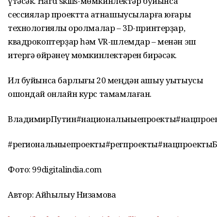
үтәсәк. Hard skills-мөмкинлектәр буйынса
сессиялар проектта ҡатнашыусыларға юғары
технологиялы ҡоролмалар – 3D-принтерҙар,
квадрокоптерҙар һәм VR-шлемдар – менән эш
итергә өйрәнеү мөмкинлектәрен бирәсәк.
Ил буйынса барлығы 20 меңдән ашыу уҡытыусы
ошондай онлайн курс тамамлаған.
ВладимирПутин#национальныепроекты#нацпрое
#региональныепроекты#регпроекты#нацпроекты
Фото: 99digitalindia.com
Автор: Айһылыу Низамова