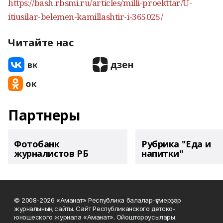
https://bash.rbsmi.ru/articles/milli-proekttar/U-
itiusilar-belemen-kamillashtir-i-365025/
Читайте нас
Партнеры
Фотобанк
Рубрика "Еда и
журналистов РБ
напитки"
© 2008-2026 «Аманат» Республика балалар-үҫмерҙәр
журналының сайты. Сайт Республиканского детско-
юношеского журнала «Аманат». Ойоштороусылары: