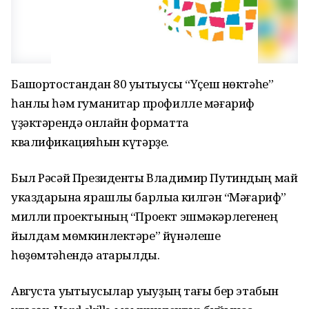
Башҡортостандан 80 уҡытыусы “Үҫеш нөктәһе”
һанлы һәм гуманитар профилле мәғариф
үҙәктәрендә онлайн форматта
квалификацияһын күтәрҙе.
Был Рәсәй Президенты Владимир Путиндың май
указдарына ярашлы барлыҡҡа килгән “Мәғариф”
милли проектының “Проект эшмәкәрлегенең
йылдам мөмкинлектәре” йүнәлеше
һөҙөмтәһендә атҡарылды.
Августа уҡытыусылар уҡыуҙың тағы бер этабын