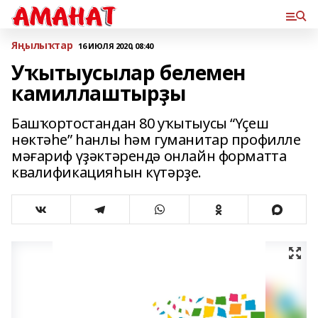
Яңылыҡтар
16 ИЮЛЯ 2020, 08:40
Уҡытыусылар белемен
камиллаштырҙы
Башҡортостандан 80 уҡытыусы “Үҫеш
нөктәһе” һанлы һәм гуманитар профилле
мәғариф үҙәктәрендә онлайн форматта
квалификацияһын күтәрҙе.