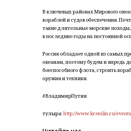
В ключевых районах Мирового океа
кораблей и судов обеспечения. Почт
такие длительные морские походы,
в последние годы на постоянной осн
Россия обладает одной из самых п
океанам, поэтому будем и впредь д
боеспособного флота, строить кор
оружия и техники.
#ВладимирПутин
тулыраҡ:
http://www.kremlin.ru/event
Читайте нас