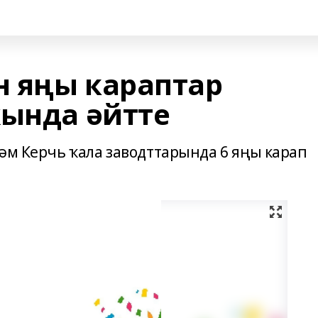
 яңы караптар
ҡында әйтте
һәм Керчь ҡала заводттарында 6 яңы карап