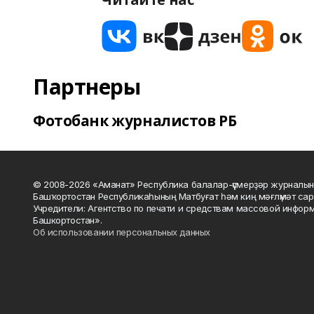
Партнеры
Фотобанк журналистов РБ
© 2008-2026 «Аманат» Республика балалар-үҫмерҙәр журналын
Башҡортостан Республикаһының Матбуғат һәм киң мәғлүмәт сар
Учредители: Агентство по печати и средствам массовой инфор
Башкортостан».
Об использовании персональных данных