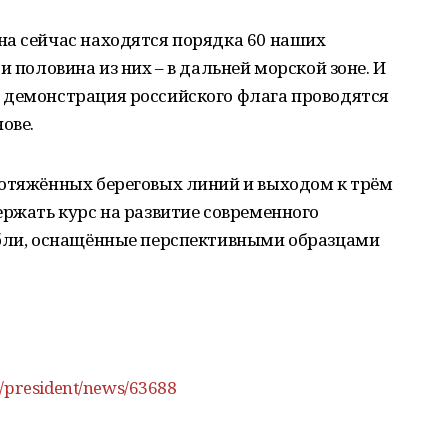
на сейчас находятся порядка 60 наших
и половина из них – в дальней морской зоне. И
 демонстрация российского флага проводятся
ове.
ротяжённых береговых линий и выходом к трём
ержать курс на развитие современного
абли, оснащённые перспективными образцами
s/president/news/63688