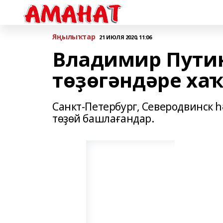
Яңылыҡтар
21 ИЮЛЯ 2020, 11:06
Владимир Путин
төҙөгәндәре ха
Санкт-Петербург, Северодвинск 
төҙөй башлағандар.