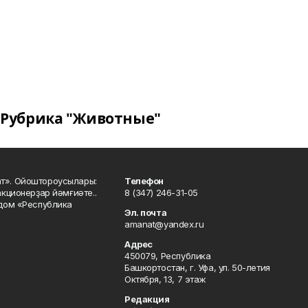
Рубрика "Животные"
ат». Ойоштороусылары:
Телефон
кционерҙар йәмғиәте..
8 (347) 246-31-05
 дом «Республика
Эл. почта
amanat@yandex.ru
Адрес
450079, Республика
Башкортостан, г. Уфа, ул. 50-летия
Октября, 13, 7 этаж
Редакция