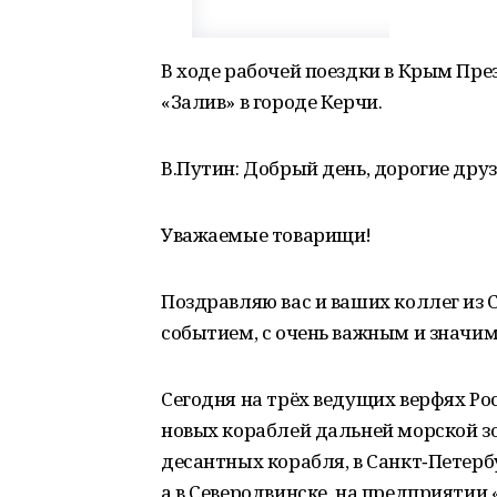
В ходе рабочей поездки в Крым Пр
«Залив» в городе Керчи.
В.Путин: Добрый день, дорогие друз
Уважаемые товарищи!
Поздравляю вас и ваших коллег из 
событием, с очень важным и значи
Сегодня на трёх ведущих верфях Р
новых кораблей дальней морской зон
десантных корабля, в Санкт‑Петербу
а в Северодвинске, на предприятии