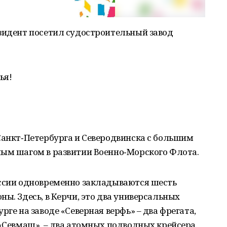
езидент посетил судостроительный завод
ья!
Санкт‑Петербурга и Северодвинска с большим
мым шагом в развитии Военно‑Морского Флота.
оссии одновременно закладываются шесть
ы. Здесь, в Керчи, это два универсальных
рге на заводе «Северная верфь» – два фрегата,
 «Севмаш», – два атомных подводных крейсера.