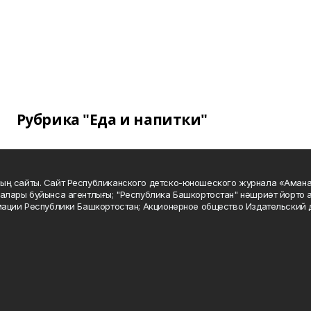
Рубрика "Еда и напитки"
ың сайты. Сайт Республиканского детско-юношеского журнала «Аман
алары буйынса агентлығы; "Республика Башкортостан" нәшриәт йорто а
мации Республики Башкортостан; Акционерное общество Издательский