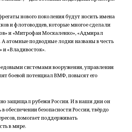
фрегаты нового поколения будут носить имена
ов и флотоводцев, которые многое сделали
гов» и «Митрофан Москаленко», «Адмирал
А атомные подводные лодки названы в честь
» и «Владивосток».
редовыми системами вооружения, управления
пят боевой потенциал ВМФ, повысят его
но защищал рубежи России. И в наши дни он
в обеспечении безопасности России, твёрдо
ересов, помогает поддерживать
ть в мире.