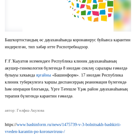
Башҡортостандың өс дауаханаһында коронавирус буйынса карантин
индерелгән, тип хәбәр итте Роспотребнадзор.
Ғ.Ғ.Ҡыуатов исемендәге Республика клиник дауаханаһының
акушер-гинекология бүлегендә 8 июлдән сикләү саралары ғәмәлдә
булыуы хаҡында
яҙғайны
«Башинформ». 17 июлдән Республика
клиник туберкулезға ҡаршы диспансерҙың реанимация бүлегендә
һәм операция блогында, Үрге Тәтешле Үҙәк район дауаханаһының
терапия бүлегендә карантин ғәмәлдә.
автор: Гөлфиә Акулова
https://
www.bashinform.ru/news/1475739-v-3-bolnitsakh-bashkirii-
vveden-karantin-po-koronavirusu-/