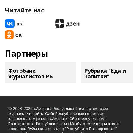
Читайте нас
Партнеры
Фотобанк
Рубрика "Еда и
журналистов РБ
напитки"
© 2008-2026 «Аманат» Республика балалар-үҫмерҙәр
журналының сайты. Сайт Республиканского детско-
юношеского журнала «Аманат». Ойоштороусылары:
Башҡортостан Республикаһының Матбуғат һәм киң мәғлүмәт
саралары буйынса агентлығы; "Республика Башкортостан"