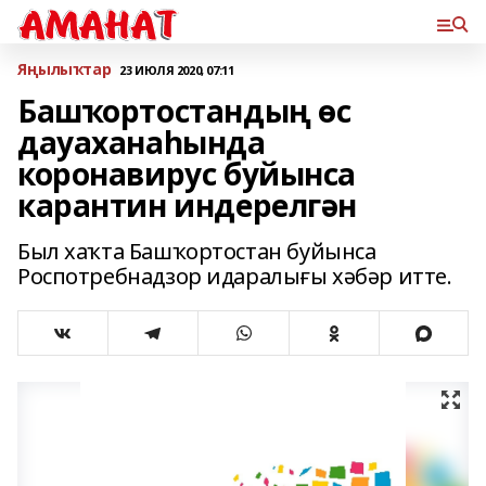
Яңылыҡтар
23 ИЮЛЯ 2020, 07:11
Башҡортостандың өс
дауаханаһында
коронавирус буйынса
карантин индерелгән
Был хаҡта Башҡортостан буйынса
Роспотребнадзор идаралығы хәбәр итте.