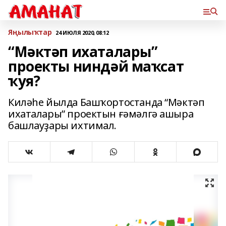
Яңылыҡтар
24 ИЮЛЯ 2020, 08:12
“Мәктәп ихаталары”
проекты ниндәй маҡсат
ҡуя?
Киләһе йылда Башҡортостанда “Мәктәп
ихаталары” проектын ғәмәлгә ашыра
башлауҙары ихтимал.