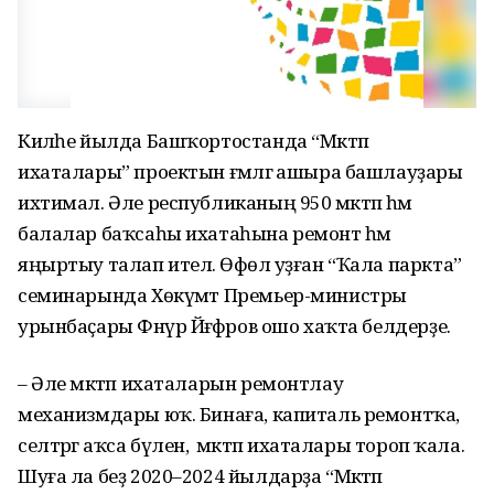
Киләһе йылда Башҡортостанда “Мәктәп
ихаталары” проектын ғәмәлгә ашыра башлауҙары
ихтимал. Әле республиканың 950 мәктәп һәм
балалар баҡсаһы ихатаһына ремонт һәм
яңыртыу талап ителә. Өфөлә уҙған “Ҡала паркта”
семинарында Хөкүмәт Премьер-министры
урынбаҫары Фәнүр Йәғәфәров ошо хаҡта белдерҙе.
– Әле мәктәп ихаталарын ремонтлау
механизмдары юҡ. Бинаға, капиталь ремонтҡа,
селтәргә аҡса бүленә, ә мәктәп ихаталары тороп ҡала.
Шуға ла беҙ 2020–2024 йылдарҙа “Мәктәп