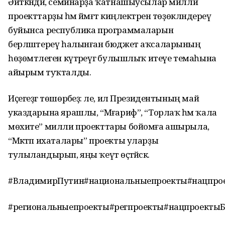
Әйткәндәй, семинарҙа ҡатнашыусылар милли
проекттарҙы һәм йәмәғәт киңлектәрен төҙөкләндереү
буйынса республика программаларын
берләштереү һалынған бюджет аҡсаларының
һөҙөмтәлеген күтәреүгә булышлыҡ итеүе темаһына
айырым туҡталды.
Иҫегеҙгә төшөрәбеҙ: әле, ил Президентының май
указдарына ярашлы, “Мәғариф”, “Торлаҡ һәм ҡала
мөхите” милли проекттары бойомға ашырыла, ә
“Мәктәп ихаталары” проекты уларҙы
тулыландырып, яңы ҡеүәт өҫтәйәсәк.
#ВладимирПутин#национальныепроекты#нацпро
#региональныепроекты#регпроекты#нацпроекты