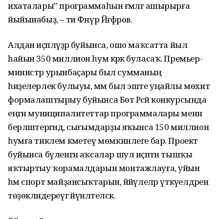
ихаталары” программаһын ғәмәлгә ашырырға
йыйынабыҙ, – ти Фәнүр Йәғәфәров.
Алдан иҫәпләүҙәр буйынса, ошо маҡсатта йыл
һайын 350 миллион һум кәрәк буласаҡ. Премьер-
министр урынбаҫары был сумманың
һиҙелерлек булыуы, әммә был эште уңайлы мөхит
формалаштырыу буйынса Бөтә Рәсәй конкурсында
еңгән муниципалитеттар программалары менән
берләштергәндә, сығымдарҙы яҡынса 150 миллион
һумға тиклем кәметеү мөмкинлеге бар. Проект
буйынса бүленгән аҡсалар шул иҫәптән тышҡы
яҡтыртыу ҡорамалдарын монтажлауға, уйын
һәм спорт майҙансыҡтарын, йәйәүлеләр үткәүелдәрен
төҙөкләндереүгә йүнәлтеләсәк.