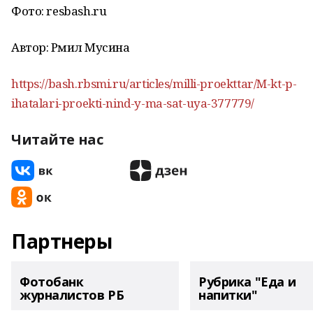
Фото: resbash.ru
Автор: Рәмилә Мусина
https://bash.rbsmi.ru/articles/milli-proekttar/M-kt-p-
ihatalari-proekti-nind-y-ma-sat-uya-377779/
Читайте нас
Партнеры
Фотобанк
Рубрика "Еда и
журналистов РБ
напитки"