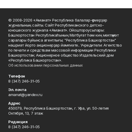
© 2008-2026 «Аманат» Республика балалар-үҫмерҙәр
журналының сайты. Сайт Республиканского детско-
юношеского журнала «Аманат». Ойоштороусылары:
Башҡортостан Республикаһының Матбуғат һәм киң мәғлүмәт
саралары буйынса агентлығы; "Республика Башкортостан"
нәшриәт йорто акционерҙар йәмғиәте.. Учредители: Агентство
по печати и средствам массовой информации Республики
Башкортостан; Акционерное общество Издательский дом
«Республика Башкортостан».
Об использовании персональных данных
Телефон
8 (347) 246-31-05
Эл. почта
amanat@yandex.ru
Адрес
450079, Республика Башкортостан, г. Уфа, ул. 50-летия
Октября, 13, 7 этаж
Редакция
8 (347) 246-31-05