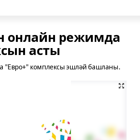
н онлайн режимда
ксын асты
а "Евро+" комплексы эшләй башланы.