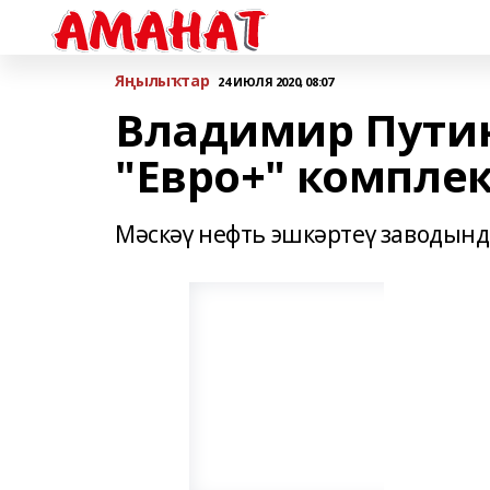
Яңылыҡтар
24 ИЮЛЯ 2020, 08:07
Владимир Пути
"Евро+" компле
Мәскәү нефть эшкәртеү заводынд