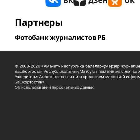
Партнеры
Фотобанк журналистов РБ
© 2008-2026 «Аманат» Республика балалар-үҫмерҙәр журналын
Башҡортостан Республикаһының Матбуғат һәм киң мәғлүмәт сар
Учредители: Агентство по печати и средствам массовой инфор
Башкортостан».
Об использовании персональных данных