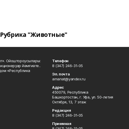
Рубрика "Животные"
ат». Ойоштороусылары:
Телефон
кционерҙар йәмғиәте..
8 (347) 246-31-05
 дом «Республика
Эл. почта
amanat@yandex.ru
Адрес
450079, Республика
Башкортостан, г. Уфа, ул. 50-летия
Октября, 13, 7 этаж
Редакция
8 (347) 246-31-05
Приемная
8 (347) 246-31-05