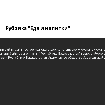
Рубрика "Еда и напитки"
ың сайты. Сайт Республиканского детско-юношеского журнала «Аман
алары буйынса агентлығы; "Республика Башкортостан" нәшриәт йорто а
мации Республики Башкортостан; Акционерное общество Издательский