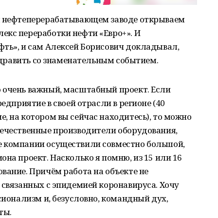
ом нефтеперерабатывающем заводе открываем
екс переработки нефти «Евро+». И
фть», и сам Алексей Борисович докладывал,
оздравить со знаменательным событием.
 очень важный, масштабный проект. Если
редприятие в своей отрасли в регионе (40
, на котором вы сейчас находитесь), то можно
течественные производители оборудования,
е компании осуществили совместно большой,
на проект. Насколько я помню, из 15 или 16
вание. Причём работа на объекте не
 связанных с эпидемией коронавируса. Хочу
сионализм и, безусловно, командный дух,
ты.