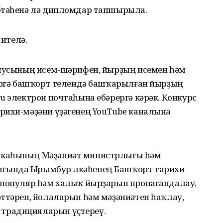
бөтәһенә лә дипломдар тапшырыла.
 ителә.
шыусының исем-шәрифен, йырҙың исемен һәм
бергә башҡорт телендә башҡарылған йырҙың
u электрон почтаһына ебәрергә кәрәк. Конкурс
рихи-мәҙәни үҙәгенең YouTube каналына
икаһының Мәҙәниәт министрлығы һәм
ғында Ырымбур өлкәһенең Башҡорт тарихи-
 популяр һәм халыҡ йырҙарын пропагандалау,
әттәрен, йолаларын һәм мәҙәниәтен һаҡлау,
традицияларын үҫтереү.