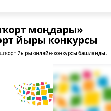
шҡорт моңдары»
орт йыры конкурсы
ашҡорт йыры онлайн-конкурсы башланды.