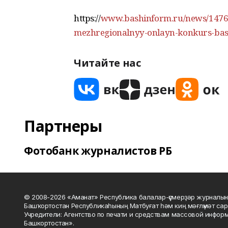
https://
www.bashinform.ru/news/147640
mezhregionalnyy-onlayn-konkurs-bas
Читайте нас
Партнеры
Фотобанк журналистов РБ
© 2008-2026 «Аманат» Республика балалар-үҫмерҙәр журналын
Башҡортостан Республикаһының Матбуғат һәм киң мәғлүмәт сар
Учредители: Агентство по печати и средствам массовой инфор
Башкортостан».