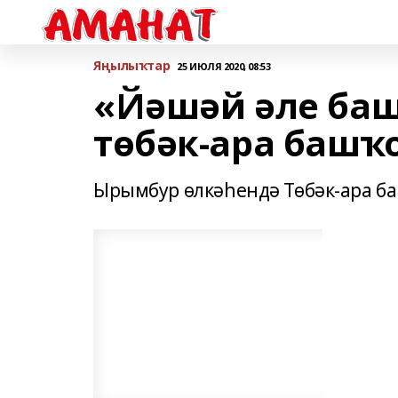
Яңылыҡтар
25 ИЮЛЯ 2020, 08:53
«Йәшәй әле ба
төбәк-ара башҡ
Ырымбур өлкәһендә Төбәк-ара б