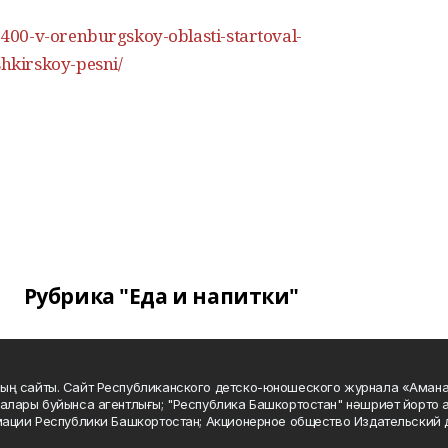
0-v-orenburgskoy-oblasti-startoval-
hkirskoy-pesni/
Рубрика "Еда и напитки"
ың сайты. Сайт Республиканского детско-юношеского журнала «Аман
алары буйынса агентлығы; "Республика Башкортостан" нәшриәт йорто а
мации Республики Башкортостан; Акционерное общество Издательский