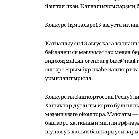
йәштән өлкән. Ҡатнашыусыларҙың 
Конкурс һөҙөмтәләре15 августа иғлан
Ҡатнашыу өсөн 13 авгусҡаса ҡатна
бәйләнеш өсөн мәғлүмәттәр менән 
видеояҙмаһын orenburg.bikc@mail.r
эштәре Ырымбур өлкәһе Башҡорт та
урынлаштырыла.
Конкурсты Башҡортостан Республ
Халыҡтар дуҫлығы йорто булышлы
мәҙәни үҙәге ойоштора. Маҡсаты —
башҡорт халҡының милли ғөрөф-ғәҙ
шулай уҡ халыҡ башҡарыусылары 