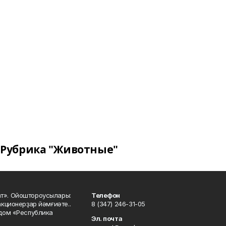
Рубрика "Животные"
ат». Ойоштороусылары:
Телефон
кционерҙар йәмғиәте..
8 (347) 246-31-05
 дом «Республика
Эл. почта