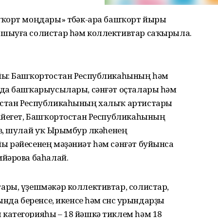
шҡорт моңдары» төбәк-ара башҡорт йыры
шыуға солистар һәм коллективтар саҡырыла.
йы: Башҡортостан Республикаһының һәм
ада башҡарыусылары, сәнғәт оҫталары һәм
остан Республикаһының халыҡ артистары
айегет, Башҡортостан Республикаһының
в, шулай уҡ Ырымбур өлкәһенең
 рәйесенең мәҙәниәт һәм сәнғәт буйынса
йәрова баһалай.
ры, үҙешмәкәр коллективтар, солистар,
нда беренсе, икенсе һәм өсөнсө урындарҙы
категорияһы – 18 йәшкә тиклем һәм 18