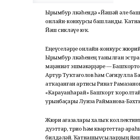
Ырымбур өлкәһендә «Йәшәй әле ба
онлайн-конкурсы башланды. Ҡатна
Йәш сикләүе юҡ.
Еңеүселәрҙе онлайн-конкурс жюри
Ырымбур өлкәһенең танылған эстр
мәҙәниәт эшмәкәрҙәре — Башҡорт
Артур Туҡтағолов һәм Сәғиҙулла Б
атҡаҙанған артисы Ринат Рамазано
«Карауанһарай» Башҡорт ҡоролтайы
урынбаҫары Луиза Райманова-Бәхти
Жюри ағазалары халыҡ коллективта
дуэттар, трио һәм квартеттар араһы
билдәләй. Ҡатнашыусыларҙың йәш 