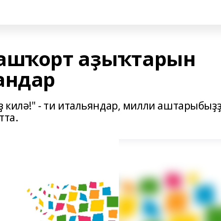
башҡорт аҙыҡтарын
андар
 килә!" - ти итальяндар, милли аштарыбыҙ
тта.