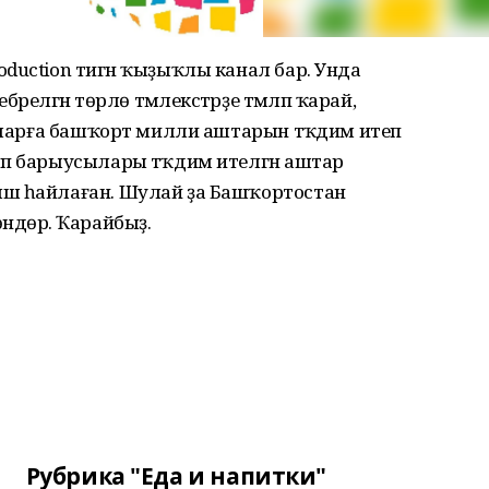
duction тигән ҡыҙыҡлы канал бар. Унда
әрелгән төрлө тәмлекәстәрҙе тәмләп ҡарай,
 уларға башҡорт милли аштарын тәҡдим итеп
ып барыусылары тәҡдим ителгән аштар
ыш һайлаған. Шулай ҙа Башҡортостан
ндөрә. Ҡарайбыҙ.
Рубрика "Еда и напитки"