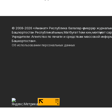
© 2008-2026 «Аманат» Республика балалар-үҫмерҙәр журналын
Башҡортостан Республикаһының Матбуғат һәм киң мәғлүмәт сар
Учредители: Агентство по печати и средствам массовой инфор
Башкортостан».
Об использовании персональных данных