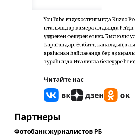
YouTube видехостингында Kuzno Pro
итальяндар камера алдында Рәсәйҙән еб
үҙҙәренең фекерен еткерә. Был юлы
ҡарағандар. Әлбиттә, каналдың ал
араһынан һайлағанда бер аҙ яңыл
тураһында Италияла белеүҙәре һөйө
Читайте нас
Партнеры
Фотобанк журналистов РБ