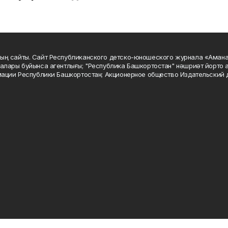
ың сайты. Сайт Республиканского детско-юношеского журнала «Аман
алары буйынса агентлығы; "Республика Башкортостан" нәшриәт йорто а
мации Республики Башкортостан; Акционерное общество Издательский