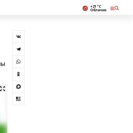
+21 °С
Облачно
ҙы