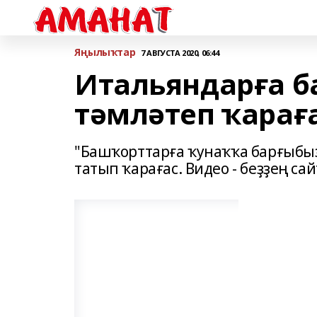
Яңылыҡтар
7 АВГУСТА 2020, 06:44
Итальяндарға 
тәмләтеп ҡарағ
"Башҡорттарға ҡунаҡҡа барғыбыҙ
татып ҡарағас. Видео - беҙҙең сай