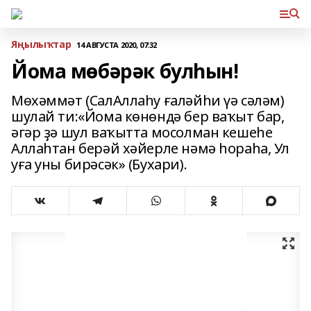
Яңылыҡтар
14 АВГУСТА 2020, 07:32
Йома мөбәрәк булһын!
Мөхәммәт (СалАллаһу ғаләйһи үә сәләм)
шулай ти:«Йома көнөндә бер ваҡыт бар,
әгәр ҙә шул ваҡытта мосолман кешеһе
Аллаһтан берәй хәйерле нәмә һораһа, Ул
уға уны бирәсәк» (Бухари).