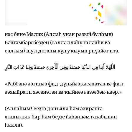
Әнәс бине Мәлик (Аллаһ унан разый булһын)
Бәйғәмбәребеҙҙең (саллаллаһү ғаләйһи вә
салләм) шул доғаны күп уҡыуын риүәйәт итә.
اَللَّهُمَّ أَتِنَا فِي الدُّنْيَا حَسَنَةً وَفِي الْأَخِرَةِ حَسَنَةً وَقِنَا عَذَابَ النَّارِ
«Раббәнә әәтинәә фид-дүньйәә хәсәнәтән вә фил-
әәхыйрати хәсәнәтән вә ҡыйнәә ғазәәбән-нәәр.»
(Аллаһым! Беҙгә донъяла һәм әхирәттә
яҡшылыҡ бир һәм беҙҙе йәһәннәм ғазабынан
һаҡла).