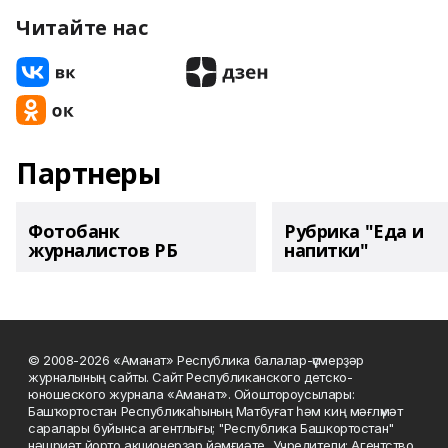
Читайте нас
Партнеры
Фотобанк
Рубрика "Еда и
журналистов РБ
напитки"
© 2008-2026 «Аманат» Республика балалар-үҫмерҙәр
журналының сайты. Сайт Республиканского детско-
юношеского журнала «Аманат». Ойоштороусылары:
Башҡортостан Республикаһының Матбуғат һәм киң мәғлүмәт
саралары буйынса агентлығы; "Республика Башкортостан"
нәшриәт йорто акционерҙар йәмғиәте.. Учредители: Агентство