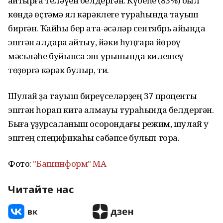
ҡайтырға теләүен белдергән. Күбеһе (83%) был
көндә өҫтәмә ял кәрәклеге тураһында тауыш
биргән. Ҡайһы бер ата-әсәләр сентябрь айында
эштән алдараҡ ҡайтыу, йәки һуңғараҡ йөрөү
мәсьләһе буйынса эш урынында килешеү
төҙөргә кәрәк булыр, ти.
Шулай ҙа тауыш биреүселәрҙең 37 проценты
эштән һорап китә алмауы тураһында белдергән.
Быға үҙҡурсаланыш осорондағы режим, шулай уҡ
эштең спецификаһы сәбәпсе булып тора.
Фото:
"Башинформ" МА
Читайте нас