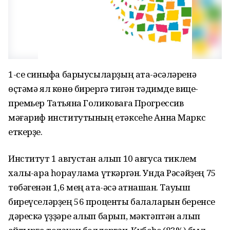
1-се синыфҡа барыусыларҙың ата-әсәләренә
өҫтәмә ял көнө бирергә тигән тәҡдимде вице-
премьер Татьяна Голиковаға Прогрессив
мәғариф институтының етәксеһе Анна Маркс
еткерҙе.
Институт 1 августан алып 10 авгусҡа тиклем
халыҡ-ара һораулама үткәргән. Унда Рәсәйҙең 75
төбәгенән 1,6 мең ата-әсә ҡатнашҡан. Тауыш
биреүселәрҙең 56 проценты балаларын беренсе
дәрескә үҙҙәре алып барып, мәктәптән алып