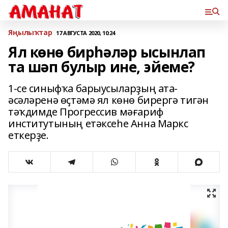
Яңылыҡтар
17 АВГУСТА 2020, 10:24
Ял көнө бирһәләр ысынлап
та шәп булыр ине, эйеме?
1-се синыфҡа барыусыларҙың ата-
әсәләренә өҫтәмә ял көнө бирергә тигән
тәҡдимде Прогрессив мәғариф
институтының етәксеһе Анна Маркс
еткерҙе.