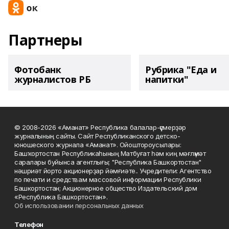
Партнеры
Фотобанк
Рубрика "Еда и
журналистов РБ
напитки"
© 2008-2026 «Аманат» Республика балалар-үҫмерҙәр
журналының сайты. Сайт Республиканского детско-
юношеского журнала «Аманат». Ойоштороусылары:
Башҡортостан Республикаһының Матбуғат һәм киң мәғлүмәт
саралары буйынса агентлығы; "Республика Башкортостан"
нәшриәт йорто акционерҙар йәмғиәте.. Учредители: Агентство
по печати и средствам массовой информации Республики
Башкортостан; Акционерное общество Издательский дом
«Республика Башкортостан».
Об использовании персональных данных
Телефон