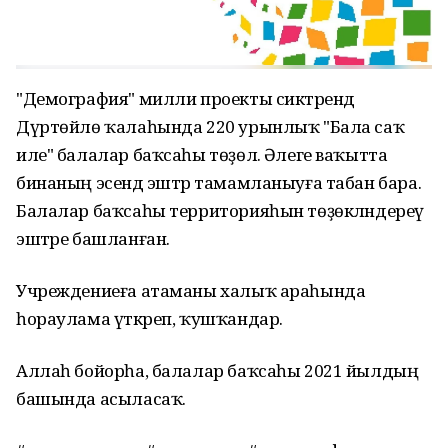
"Демография" милли проекты сиктәрендә
Дүртөйлө ҡалаһында 220 урынлыҡ "Бала саҡ
иле" балалар баҡсаһы төҙөлә. Әлеге ваҡытта
бинаның эсендә эштәр тамамланыуға табан бара.
Балалар баҡсаһы территорияһын төҙөкләндереү
эштәре башланған.
Учреждениеға атаманы халыҡ араһында
һораулама үткәреп, ҡушҡандар.
Аллаһ бойорһа, балалар баҡсаһы 2021 йылдың
башында асыласаҡ.