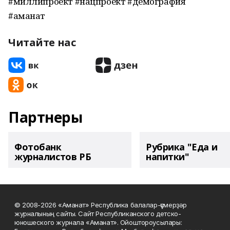
#миллипроект #нацпроект #демография
#аманат
Читайте нас
Партнеры
Фотобанк
Рубрика "Еда и
журналистов РБ
напитки"
© 2008-2026 «Аманат» Республика балалар-үҫмерҙәр
журналының сайты. Сайт Республиканского детско-
юношеского журнала «Аманат». Ойоштороусылары: