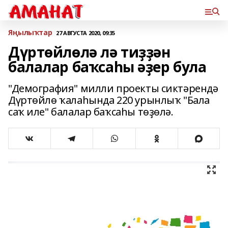
Яңылыҡтар
27 АВГУСТА 2020, 09:35
Дүртөйлөлә лә тиҙҙән
балалар баҡсаһы әҙер була
"Демография" милли проекты сиктәрендә
Дүртөйлө ҡалаһында 220 урынлыҡ "Бала
саҡ иле" балалар баҡсаһы төҙөлә.