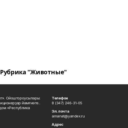
Рубрика "Животные"
ат». Ойоштороусылары:
Телефон
кционерҙар йәмғиәте..
8 (347) 246-31-05
 дом «Республика
Эл. почта
amanat@yandex.ru
Адрес