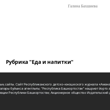
Галина Бахшиева
Рубрика "Еда и напитки"
ың сайты. Сайт Республиканского детско-юношеского журнала «Аман
алары буйынса агентлығы; "Республика Башкортостан" нәшриәт йорто а
мации Республики Башкортостан; Акционерное общество Издательский