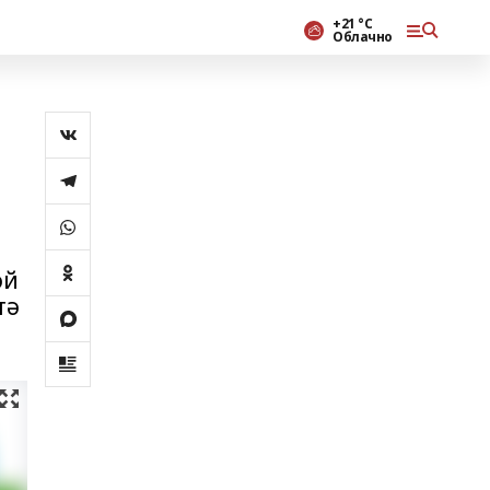
+21 °С
Облачно
әй
тә