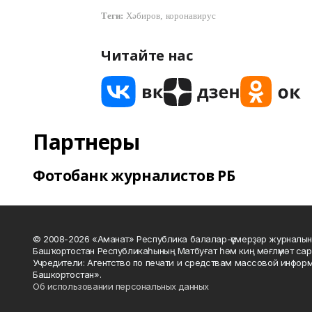
,
Теги:
Хәбиров
коронавирус
Читайте нас
Партнеры
Фотобанк журналистов РБ
© 2008-2026 «Аманат» Республика балалар-үҫмерҙәр журналын
Башҡортостан Республикаһының Матбуғат һәм киң мәғлүмәт сар
Учредители: Агентство по печати и средствам массовой инфор
Башкортостан».
Об использовании персональных данных