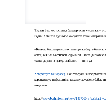
Тиҙҙән Башҡортостанда балалар өсөн күңел асыу уч
Радий Хәбиров дүшәмбе хөкүмәттә үткән оператив 
«Балалар баҡсаларын, мәктәптәрҙе асабыҙ, ә балала
асҡас, бының мәғәнәһен күрмәйем. Әлегә дискотекала
ҡалғандарын, әйҙәгеҙ, асайыҡ», — тине ул.
Хәтерегеҙгә төшөрәбеҙ
, 1 сентябрҙән Башҡортостанд
коронавирус инфекцияһы таралыу хәүефенә бәйле тиҙ
индерелә.
https://
www.bashinform.ru/news/1487060-v-bashkirii-vozo