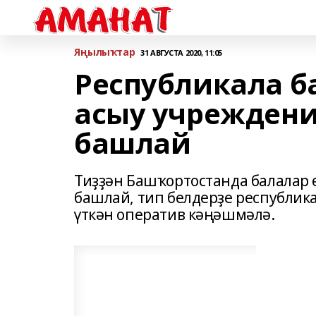
Яңылыҡтар
31 АВГУСТА 2020, 11:05
Республикала б
асыу учреждени
башлай
Тиҙҙән Башҡортостанда балалар 
башлай, тип белдерҙе республик
үткән оператив кәңәшмәлә.