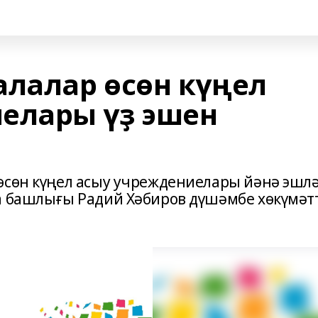
алалар өсөн күңел
елары үҙ эшен
өсөн күңел асыу учреждениелары йәнә эшл
а башлығы Радий Хәбиров дүшәмбе хөкүмәт