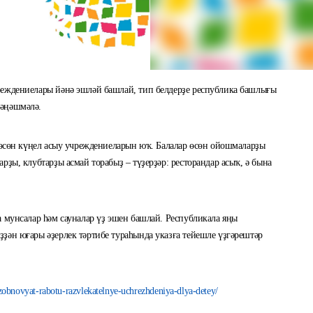
реждениелары йәнә эшләй башлай, тип белдерҙе республика башлығы
кәңәшмәлә.
р өсөн күңел асыу учреждениеларын юҡ. Балалар өсөн ойошмаларҙы
рҙы, клубтарҙы асмай торабыҙ – түҙерҙәр: ресторандар асыҡ, ә бына
а мунсалар һәм сауналар үҙ эшен башлай. Республикала яңы
ҙән юғары әҙерлек тәртибе тураһында указға тейешле үҙгәрештәр
bnovyat-rabotu-razvlekatelnye-uchrezhdeniya-dlya-detey/