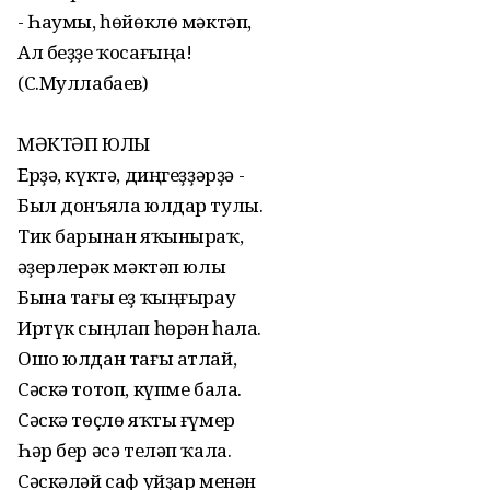
- Һаумы, һөйөклө мәктәп,
Ал беҙҙе ҡосағыңа!
(С.Муллабаев)
МӘКТӘП ЮЛЫ
Ерҙә, күктә, диңгеҙҙәрҙә -
Был донъяла юлдар тулы.
Тик барынан яҡыныраҡ,
Ҡәҙерлерәк мәктәп юлы
Бына тағы еҙ ҡыңғырау
Иртүк сыңлап һөрән һала.
Ошо юлдан тағы атлай,
Сәскә тотоп, күпме бала.
Сәскә төҫлө яҡты ғүмер
Һәр бер әсә теләп ҡала.
Сәскәләй саф уйҙар менән