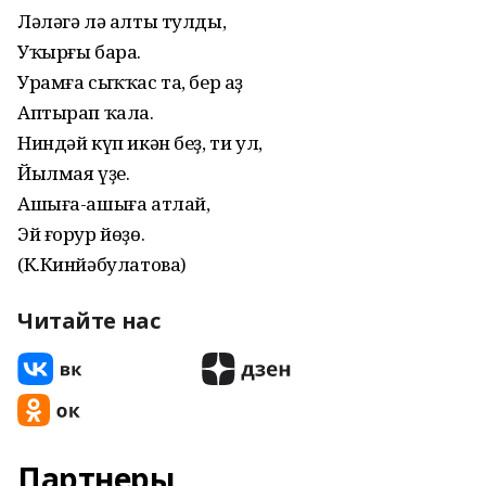
Ләләгә лә алты тулды,
Уҡырғы бара.
Урамға сыҡҡас та, бер аҙ
Аптырап ҡала.
Ниндәй күп икән беҙ, ти ул,
Йылмая үҙе.
Ашыға-ашыға атлай,
Эй ғорур йөҙө.
(К.Кинйәбулатова)
Читайте нас
Партнеры