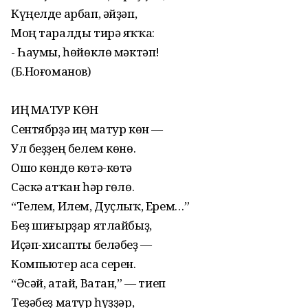
Күңелде арбап, әйҙәп,
Моң таралды тирә яҡҡа:
- Һаумы, һөйөклө мәктәп!
(Б.Ноғоманов)
ИҢ МАТУР КӨН
Сентябрҙә иң матур көн —
Ул беҙҙең белем көнө.
Ошо көндө көтә-көтә
Сәскә атҡан һәр гөлө.
“Телем, Илем, Дуҫлыҡ, Ерем…”
Беҙ шиғырҙар ятлайбыҙ,
Иҫәп-хисапты беләбеҙ —
Компьютер аса серен.
“Әсәй, атай, Ватан,” — тиеп
Теҙәбеҙ матур һүҙҙәр,