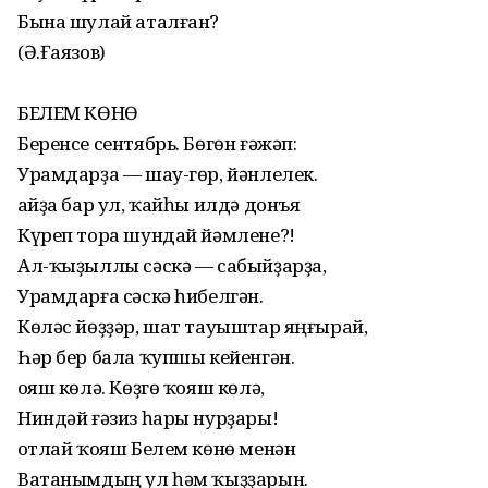
Бына шулай аталған?
(Ә.Ғаязов)
БЕЛЕМ КӨНӨ
Беренсе сентябрь. Бөгөн ғәжәп:
Урамдарҙа — шау-гөр, йәнлелек.
Ҡайҙа бар ул, ҡайһы илдә донъя
Күреп тора шундай йәмлене?!
Ал-ҡыҙыллы сәскә — сабыйҙарҙа,
Урамдарға сәскә һибелгән.
Көләс йөҙҙәр, шат тауыштар яңғырай,
Һәр бер бала ҡупшы кейенгән.
Ҡояш көлә. Көҙгө ҡояш көлә,
Ниндәй ғәзиз һары нурҙары!
Ҡотлай ҡояш Белем көнө менән
Ватанымдың ул һәм ҡыҙҙарын.