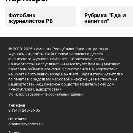
Фотобанк
Рубрика "Еда и
журналистов РБ
напитки"
© 2008-2026 «Аманат» Республика балалар-үҫмерҙәр
журналының сайты. Сайт Республиканского детско-
юношеского журнала «Аманат». Ойоштороусылары:
Башҡортостан Республикаһының Матбуғат һәм киң мәғлүмәт
саралары буйынса агентлығы; "Республика Башкортостан"
нәшриәт йорто акционерҙар йәмғиәте.. Учредители: Агентство
по печати и средствам массовой информации Республики
Башкортостан; Акционерное общество Издательский дом
«Республика Башкортостан».
Об использовании персональных данных
Телефон
8 (347) 246-31-05
Эл. почта
amanat@yandex.ru
Адрес