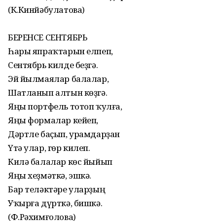
(К.Кинйәбулатова)
БЕРЕНСЕ СЕНТЯБРЬ
Һары япраҡтарын елпеп,
Сентябрь килде беҙгә.
Эй йылмаялар балалар,
Шатланып алтын көҙгә.
Яңы портфель тотоп ҡулға,
Яңы формалар кейеп,
Дәртле баҫып, урамдарҙан
Үтә улар, гөр килеп.
Килә балалар көс йыйып
Яңы хеҙмәткә, эшкә.
Бар теләктәре уларҙың
Уҡырға дүрткә, бишкә.
(Ф.Рәхимғолова)