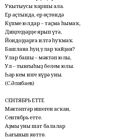
Уҡытыусы ҡаршы ала.
Ер аҫтында, ер өҫтөндә
Күпме юлдар – таҫма һымаҡ,
Диңгеҙҙәрҙе ярып үтә,
Йондоҙҙарға илтә һуҡмаҡ.
Башлана һуң улар ҡайҙан?
Улар башы – мәктәп юлы,
Ул – тынғыһыҙ белем юлы.
Һәр кем изге күрә уны.
(С.Әлибаев)
СЕНТЯБРЬ ЕТТЕ
Мәктәптәр ишеген асҡан,
Сентябрь етте.
Аҙмы уны шат балалар
Һағынып көттө.