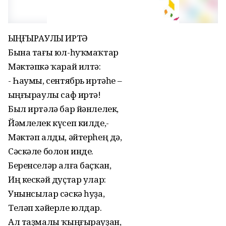
ҠЫҢҒЫРАУЛЫ ИРТӘ
Бына тағы юл-һуҡмаҡтар
Мәктәпкә ҡарай илтә:
- Һаумы, сентябрь иртәһе –
Ҡыңғыраулы саф иртә!
Был иртәлә бар йәнлелек,
Йәмлелек күсеп килде,-
Мәктәп алды, әйтерһең дә,
Сәскәле болон инде.
Беренселәр алға баҫҡан,
Иң кескәй дуҫтар улар:
Унынсылар сәскә һуҙа,
Теләп хәйерле юлдар.
Ал таҙмалы ҡыңғырауҙан,