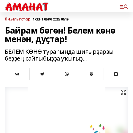
Яңылыҡтар
1 СЕНТЯБРЯ 2020, 06:19
Байрам бөгөн! Белем көнө
менән, дуҫтар!
БЕЛЕМ КӨНӨ тураһында шиғырҙарҙы
беҙҙең сайтыбыҙҙа уҡығыҙ...