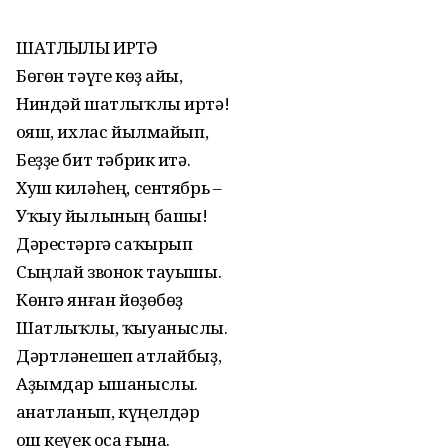
ШАТЛЫҠЛЫ ИРТӘ
Бөгөн тәүге көҙ айы,
Ниндәй шатлыҡлы иртә!
Ҡояш, ихлас йылмайып,
Беҙҙе бит тәбрик итә.
Хуш киләһең, сентябрь –
Уҡыу йылының башы!
Дәрестәргә саҡырып
Сыңлай звонок тауышы.
Көнгә янған йөҙөбөҙ
Шатлыҡлы, ҡыуаныслы.
Дәртләнешеп атлайбыҙ,
Аҙымдар ышаныслы.
Ҡанатланып, күңелдәр
Ҡош кеүек оса ғына.