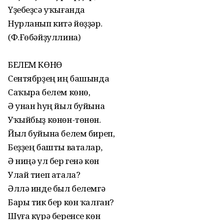
Үҙебеҙсә уҡығанда
Нурланып китә йөҙҙәр.
(Ф.Ғөбәйҙуллина)
БЕЛЕМ КӨНӨ
Сентябрҙең иң башында
Саҡыра белем көнө,
Ә унан һуң йыл буйына
Уҡыйбыҙ көнөн-төнөн.
Йыл буйына белем биреп,
Беҙҙең башты ваталар,
Ә ниңә ул бер генә көн
Улай тиеп атала?
Әллә инде был белемгә
Бары тик бер көн ҡалған?
Шуға күрә беренсе көн