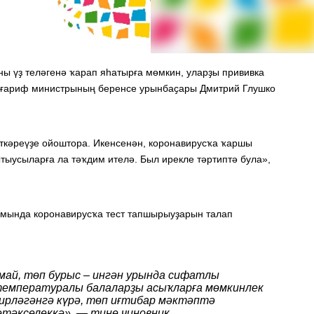
ы үҙ теләгенә ҡарап яһатырға мөмкин, уларҙы прививка
әғариф министрының беренсе урынбаҫары Дмитрий Глушко
үткәреүҙе ойоштора. Икенсенән, коронавирусҡа ҡаршы
тыусыларға ла тәҡдим ителә. Был ирекле тәртиптә була»,
амында коронавирусҡа тест тапшырыуҙарын талап
май, төп бурыс – ингән урында сифатлы
температуралы балаларҙы асыҡларға мөмкинлек
сирләгәнгә күрә, төп иғтибар мәктәптә
тәкселеккә», — тине чиновник.