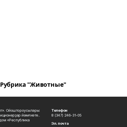
Рубрика "Животные"
ат». Ойоштороусылары:
Телефон
кционерҙар йәмғиәте..
8 (347) 246-31-05
 дом «Республика
Эл. почта