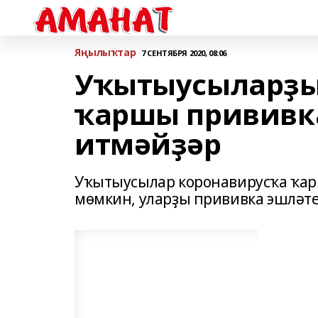
Яңылыҡтар
7 СЕНТЯБРЯ 2020, 08:06
Уҡытыусыларҙы
ҡаршы прививк
итмәйҙәр
Уҡытыусылар коронавирусҡа ҡар
мөмкин, уларҙы прививка эшләте