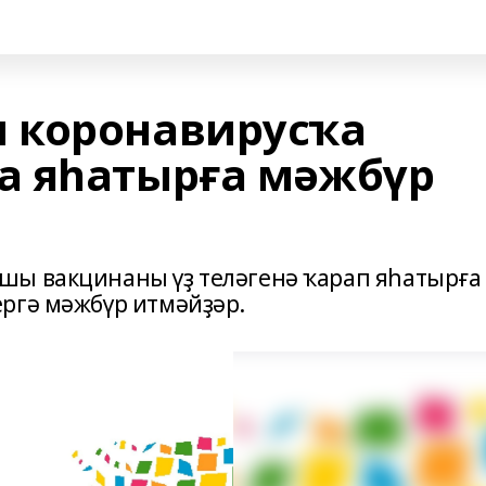
 коронавирусҡа
а яһатырға мәжбүр
шы вакцинаны үҙ теләгенә ҡарап яһатырға
ргә мәжбүр итмәйҙәр.