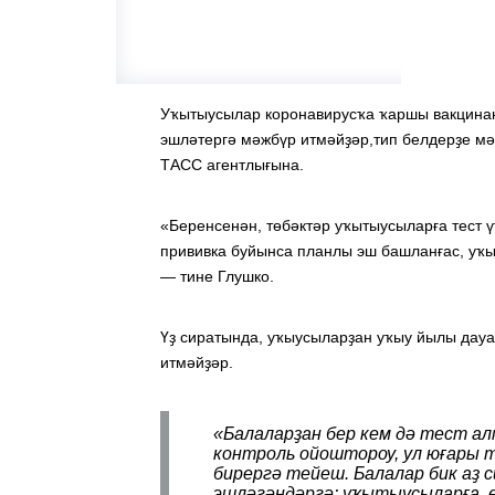
Уҡытыусылар коронавирусҡа ҡаршы вакцинан
эшләтергә мәжбүр итмәйҙәр,тип белдерҙе м
ТАСС агентлығына.
«Беренсенән, төбәктәр уҡытыусыларға тест 
прививка буйынса планлы эш башланғас, уҡы
— тине Глушко.
Үҙ сиратында, уҡыусыларҙан уҡыу йылы дау
итмәйҙәр.
«Балаларҙан бер кем дә тест ал
контроль ойоштороу, ул юғары 
бирергә тейеш. Балалар бик аҙ 
эшләгәндәргә: уҡытыусыларға, е