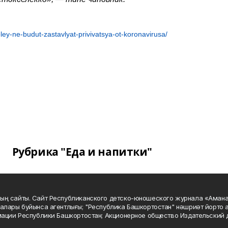
y-ne-budut-zastavlyat-privivatsya-ot-koronavirusa/
Рубрика "Еда и напитки"
ың сайты. Сайт Республиканского детско-юношеского журнала «Аман
алары буйынса агентлығы; "Республика Башкортостан" нәшриәт йорто а
мации Республики Башкортостан; Акционерное общество Издательский