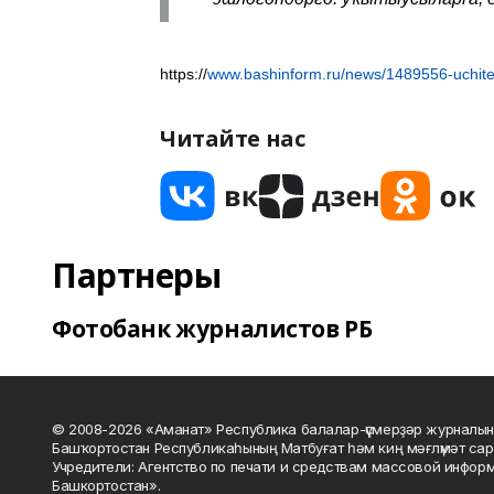
https://
www.bashinform.ru/news/1489556-uchitele
Читайте нас
Партнеры
Фотобанк журналистов РБ
© 2008-2026 «Аманат» Республика балалар-үҫмерҙәр журналын
Башҡортостан Республикаһының Матбуғат һәм киң мәғлүмәт сар
Учредители: Агентство по печати и средствам массовой инфор
Башкортостан».