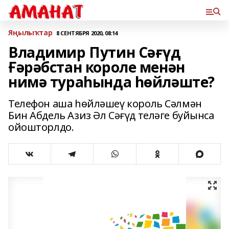
Яңылыҡтар
8 СЕНТЯБРЯ 2020, 08:14
Владимир Путин Сәғүд
Ғәрәбстан короле менән
нимә тураһында һөйләште?
Телефон аша һөйләшеү король Сәлмән
Бин Абдель Азиз Әл Сәғүд теләге буйынса
ойошторлдо.