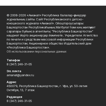
© 2008-2026 «Аманат» Республика балалар-үҫмерҙәр
журналының сайты. Сайт Республиканского детско-
юношеского журнала «Аманат». Ойоштороусылары:
Башҡортостан Республикаһының Матбуғат һәм киң мәғлүмәт
саралары буйынса агентлығы; "Республика Башкортостан"
нәшриәт йорто акционерҙар йәмғиәте.. Учредители: Агентство
по печати и средствам массовой информации Республики
Башкортостан; Акционерное общество Издательский дом
«Республика Башкортостан».
Об использовании персональных данных
Телефон
8 (347) 246-31-05
Эл. почта
amanat@yandex.ru
Адрес
450079, Республика Башкортостан, г. Уфа, ул. 50-летия
Октября, 13, 7 этаж
Редакция
8 (347) 246-31-05