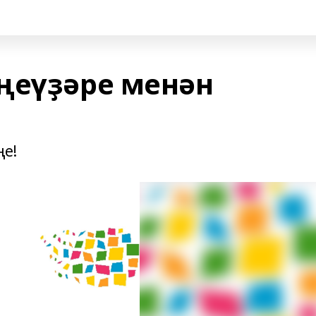
ңеүҙәре менән
ңе!