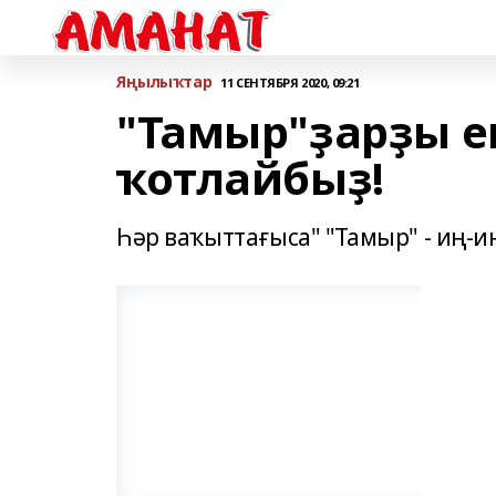
Яңылыҡтар
11 СЕНТЯБРЯ 2020, 09:21
"Тамыр"ҙарҙы е
ҡотлайбыҙ!
Һәр ваҡыттағыса" "Тамыр" - иң-и