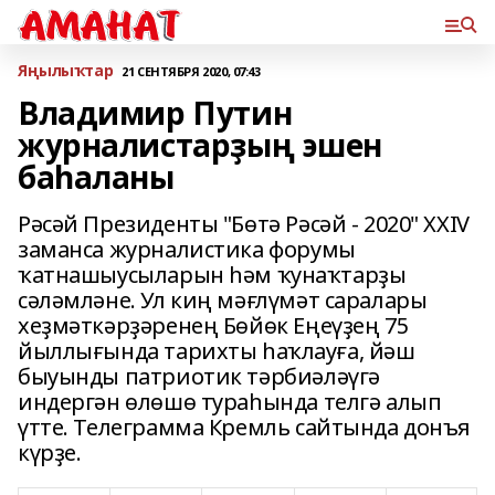
Яңылыҡтар
21 СЕНТЯБРЯ 2020, 07:43
Владимир Путин
журналистарҙың эшен
баһаланы
Рәсәй Президенты "Бөтә Рәсәй - 2020" XXIV
заманса журналистика форумы
ҡатнашыусыларын һәм ҡунаҡтарҙы
сәләмләне. Ул киң мәғлүмәт саралары
хеҙмәткәрҙәренең Бөйөк Еңеүҙең 75
йыллығында тарихты һаҡлауға, йәш
быуынды патриотик тәрбиәләүгә
индергән өлөшө тураһында телгә алып
үтте. Телеграмма Кремль сайтында донъя
күрҙе.