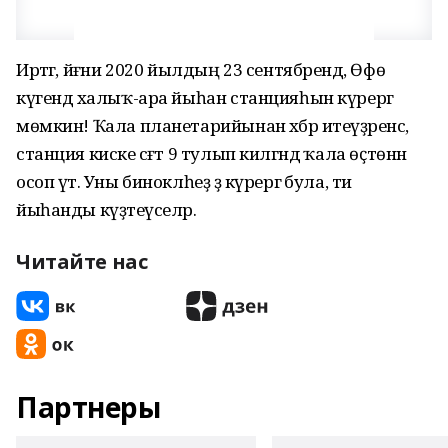
Иртәгә, йәғни 2020 йылдың 23 сентябрендә, Өфө
күгендә халыҡ-ара йыһан станцияһын күрергә
мөмкин! Ҡала планетарийынан хәбәр итеүҙәренсә,
станция киске сәғәт 9 тулып килгәндә ҡала өҫтөнән
осоп үтә. Уны биноклһеҙ ҙә күрергә була, ти
йыһанды күҙәтеүселәр.
Читайте нас
Партнеры