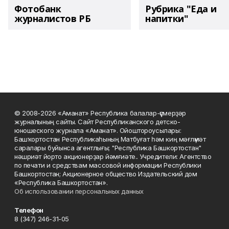
Фотобанк
Рубрика "Еда и
журналистов РБ
напитки"
© 2008-2026 «Аманат» Республика балалар-үҫмерҙәр
журналының сайты. Сайт Республиканского детско-
юношеского журнала «Аманат». Ойоштороусылары:
Башҡортостан Республикаһының Матбуғат һәм киң мәғлүмәт
саралары буйынса агентлығы; "Республика Башкортостан"
нәшриәт йорто акционерҙар йәмғиәте.. Учредители: Агентство
по печати и средствам массовой информации Республики
Башкортостан; Акционерное общество Издательский дом
«Республика Башкортостан».
Об использовании персональных данных
Телефон
8 (347) 246-31-05