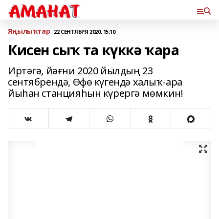
Яңылыҡтар
22 СЕНТЯБРЯ 2020, 15:10
Кисен сыҡ та күккә ҡара
Иртәгә, йәғни 2020 йылдың 23
сентябрендә, Өфө күгендә халыҡ-ара
йыһан станцияһын күрергә мөмкин!