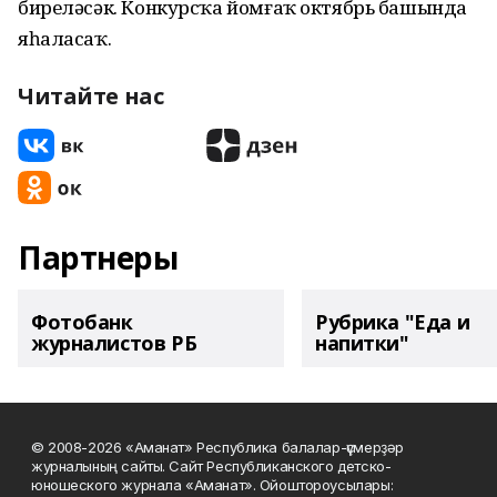
биреләсәк. Конкурсҡа йомғаҡ октябрь башында
яһаласаҡ.
Читайте нас
Партнеры
Фотобанк
Рубрика "Еда и
журналистов РБ
напитки"
© 2008-2026 «Аманат» Республика балалар-үҫмерҙәр
журналының сайты. Сайт Республиканского детско-
юношеского журнала «Аманат». Ойоштороусылары: