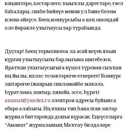
кәңәштәре, хәстәрлеге, ҡыҙыҡлы дәрестәре, ғәҙел
баһалары, сикһеҙ һөйөүе менән ул һине белем
иленә әйҙәүсе. Беҙҙең конкурсыбыҙ ҙа нәҡ ошондай
оло йөрәкле уҡытыусылар тураһында.
Дуҫтар! Һеҙҙең тормошоғоҙҙа ла әсәй кеүек яҡын
күргән уҡытыусығыҙ барлығына шигебеҙ юҡ.
Яратҡан уҡытыусығыҙға күңел түренән сыҡҡан
иң йылы, ихлас теләктәрегеҙҙе еткерегеҙ! Конкурс
эштәрегеҙҙе (жанрын сикләмәйбеҙ: мәҡәлә,
һүрәтләмә, шиғыр, хикәйә, эссе, һүрәт)
amanat@yandex.ru
электрон адресы буйынса
ебәрә алаһығыҙ. Иң яҡшы тип һаналған эштәр
журнал биттәрендә донъя күрәсәк. Еңеүселәргә
“Аманат” журналының Маҡтау билдәләре