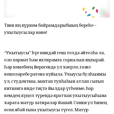
Тиҙҙән иң күркәм байрамдарыбыҙҙың береһе –
уҡытыусылар көнө!
“Уҡытыусы” һүҙе ниндәй генә телдә әйтелһә лә,
оло хөрмәт һәм ихтирамға сорналып яңғырай.
Һәр кемебеҙҙең йөрәгендә ул ҡәҙерле, ғәзиз
кешеләребеҙ рәтенә ҡуйыла. Уҡыусы булһынмы
ул, студентмы, мәктәп тупһаһын атлап сығып
киткәнгә инде тиҫтә йылдар үтһенме, һәр
кемдең күңел түрендә яратҡан уҡытыусыһына
ҡарата матур хәтирәләр йәшәй. Сөнки ул һинең
өсөн ябай ғына уҡытыусы түгел. Матур