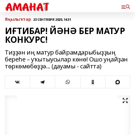
Яңылыҡтар
23 СЕНТЯБРЯ 2020, 14:31
ИҒТИБАР! ЙӘНӘ БЕР МАТУР
КОНКУРС!
Тиҙҙән иң матур байрамдарыбыҙҙың
береһе – уҡытыусылар көнө! Ошо уңайҙан
төркөмөбөҙҙә... (дауамы - сайтта)