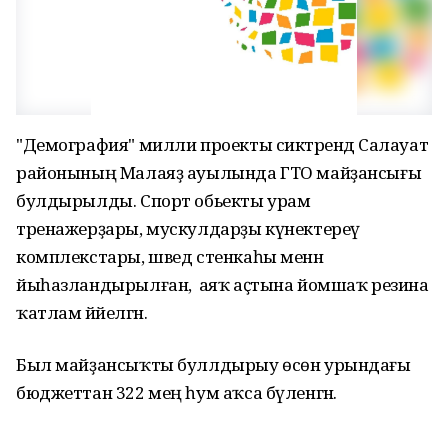
"Демография" милли проекты сиктәрендә Салауат
районының Малаяҙ ауылында ГТО майҙансығы
булдырылды. Спорт обьекты урам
тренажерҙары, мускулдарҙы күнектереү
комплекстары, швед стенкаһы менән
йыһазландырылған, ә аяҡ аҫтына йомшаҡ резина
ҡатлам йәйелгән.
Был майҙансыҡты буллдырыу өсөн урындағы
бюджеттан 322 мең һум аҡса бүленгән.