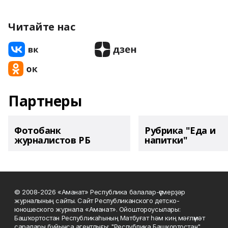
Читайте нас
Партнеры
Фотобанк
Рубрика "Еда и
журналистов РБ
напитки"
© 2008-2026 «Аманат» Республика балалар-үҫмерҙәр
журналының сайты. Сайт Республиканского детско-
юношеского журнала «Аманат». Ойоштороусылары:
Башҡортостан Республикаһының Матбуғат һәм киң мәғлүмәт
саралары буйынса агентлығы; "Республика Башкортостан"