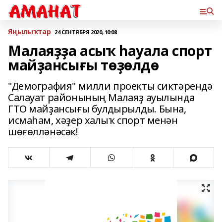
Яңылыҡтар
24 СЕНТЯБРЯ 2020, 10:08
Малаяҙҙа асыҡ һауала спорт
майҙансығы төҙөлдө
"Демография" милли проекты сиктәрендә
Салауат районының Малаяҙ ауылында
ГТО майҙансығы булдырылды. Бына,
исмаһам, хәҙер халыҡ спорт менән
шөғөлләнәсәк!