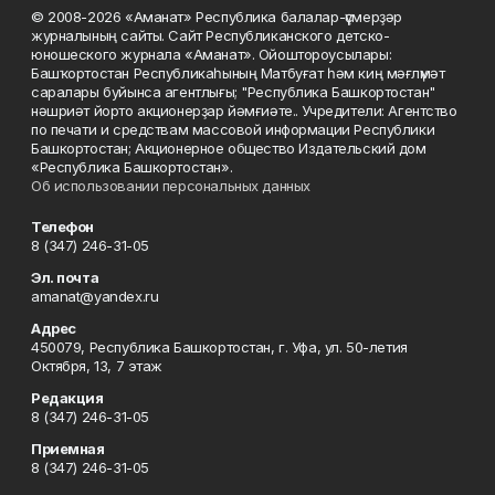
© 2008-2026 «Аманат» Республика балалар-үҫмерҙәр
журналының сайты. Сайт Республиканского детско-
юношеского журнала «Аманат». Ойоштороусылары:
Башҡортостан Республикаһының Матбуғат һәм киң мәғлүмәт
саралары буйынса агентлығы; "Республика Башкортостан"
нәшриәт йорто акционерҙар йәмғиәте.. Учредители: Агентство
по печати и средствам массовой информации Республики
Башкортостан; Акционерное общество Издательский дом
«Республика Башкортостан».
Об использовании персональных данных
Телефон
8 (347) 246-31-05
Эл. почта
amanat@yandex.ru
Адрес
450079, Республика Башкортостан, г. Уфа, ул. 50-летия
Октября, 13, 7 этаж
Редакция
8 (347) 246-31-05
Приемная
8 (347) 246-31-05