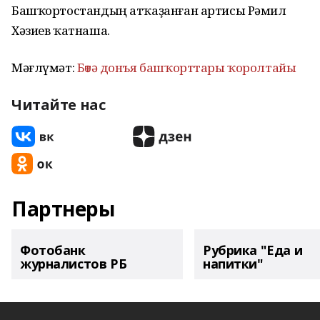
Башҡортостандың атҡаҙанған артисы Рәмил
Хәзиев ҡатнаша.
Мәғлүмәт:
Бөтә донъя башҡорттары ҡоролтайы
Читайте нас
Партнеры
Фотобанк
Рубрика "Еда и
журналистов РБ
напитки"