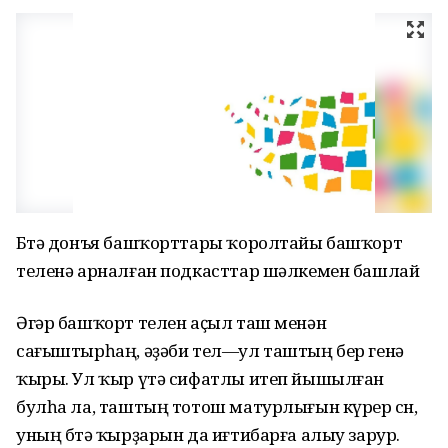
Бөтә донъя башҡорттары ҡоролтайы башҡорт
теленә арналған подкасттар шәлкемен башлай
Әгәр башҡорт телен аҫыл таш менән
сағыштырһаң, әҙәби тел—ул таштың бер генә
ҡыры. Ул ҡыр үтә сифатлы итеп йышылған
булһа ла, таштың тотош матурлығын күрер өсөн,
уның бөтә ҡырҙарын да иғтибарға алыу зарур.