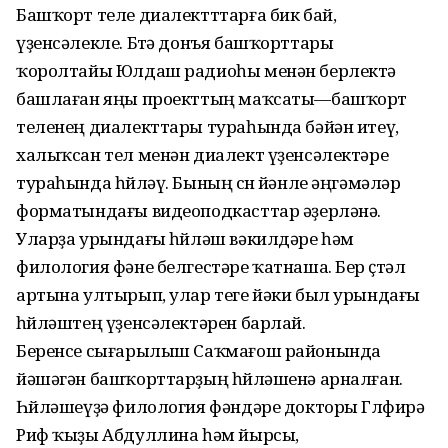
Башҡорт теле диалектттарға бик бай,
үҙенсәлекле. Бөтә донъя башҡорттары
ҡоролтайы Юлдаш радиоһы менән берлектә
башлаған яңы проекттың маҡсаты—башҡорт
теленең диалекттары тураһында бәйән итеү,
халыҡсан тел менән диалект үҙенсәлектәре
тураһында һөйләү. Бының өсөн йәнле әңгәмәләр
форматындағы видеоподкасттар әҙерләнә.
Уларҙа урындағы һөйләш вәкилдәре һәм
филология фәне белгестәре ҡатнаша. Бер өҫтәл
артына ултырып, улар теге йәки был урындағы
һөйләштең үҙенсәлектәрен барлай.
Беренсе сығарылыш Саҡмағош районында
йәшәгән башҡорттарҙың һөйләшенә арналған.
Һөйләшеүҙә филология фәндәре докторы Гөлфирә
Риф ҡыҙы Абдуллина һәм йырсы,