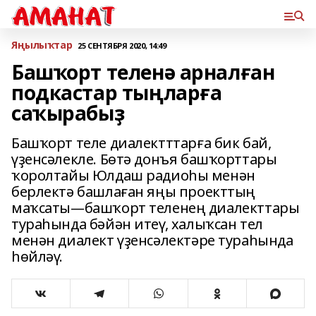
Яңылыҡтар
25 СЕНТЯБРЯ 2020, 14:49
Башҡорт теленә арналған
подкастар тыңларға
саҡырабыҙ
Башҡорт теле диалектттарға бик бай,
үҙенсәлекле. Бөтә донъя башҡорттары
ҡоролтайы Юлдаш радиоһы менән
берлектә башлаған яңы проекттың
маҡсаты—башҡорт теленең диалекттары
тураһында бәйән итеү, халыҡсан тел
менән диалект үҙенсәлектәре тураһында
һөйләү.