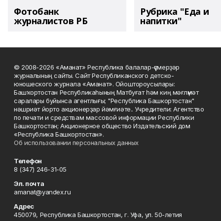
Фотобанк
Рубрика "Еда и
журналистов РБ
напитки"
© 2008-2026 «Аманат» Республика балалар-үҫмерҙәр
журналының сайты. Сайт Республиканского детско-
юношеского журнала «Аманат». Ойоштороусылары:
Башҡортостан Республикаһының Матбуғат һәм киң мәғлүмәт
саралары буйынса агентлығы; "Республика Башкортостан"
нәшриәт йорто акционерҙар йәмғиәте.. Учредители: Агентство
по печати и средствам массовой информации Республики
Башкортостан; Акционерное общество Издательский дом
«Республика Башкортостан».
Об использовании персональных данных
Телефон
8 (347) 246-31-05
Эл. почта
amanat@yandex.ru
Адрес
450079, Республика Башкортостан, г. Уфа, ул. 50-летия