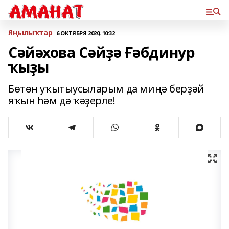
Яңылыҡтар
6 ОКТЯБРЯ 2020, 10:32
Сәйәхова Сәйҙә Ғәбдинур
ҡыҙы
Бөтөн уҡытыусыларым да миңә берҙәй
яҡын һәм дә ҡәҙерле!