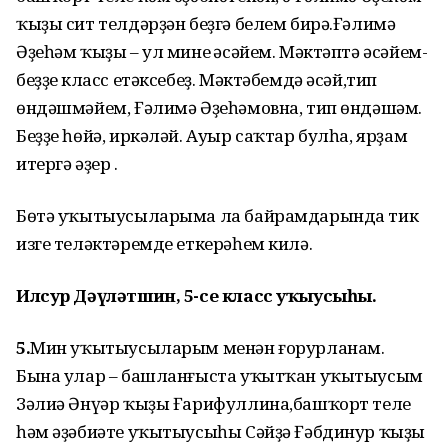
ҡыҙы сит телдәрҙән беҙгә белем бирә.Ғәлимә
Әҙеһәм ҡыҙы – ул минең әсәйем. Мәктәптә
әсәйем-
беҙҙең класс етәксебеҙ.
Мәктәбемдә әсәй,тип
өндәшмәйем, Ғәлимә Әҙеһәмовна, тип өндәшәм.
Беҙҙе һөйә, иркәләй. Ауыр саҡтар булһа, ярҙам
итергә әҙер .
Бөтә уҡытыусыларыма ла байрамдарында тик
изге теләктәремде еткерәһем килә.
Илсур Дәүләтшин, 5-се класс уҡыусыһы.
5.
Мин уҡытыусыларым менән ғорурланам.
Бына улар – б
ашланғыста уҡытҡан уҡытыусым
Зә
лиә Әнүәр ҡыҙы Ғарифуллина,башҡорт теле
һәм әҙәбиәте уҡытыусыһы Сәйҙә Ғәбдинур ҡыҙы