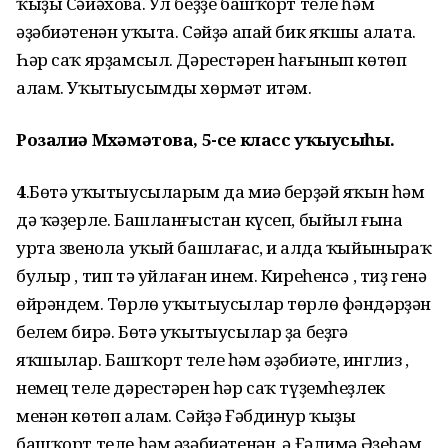
ҡыҙы Сәйәхова. Ул беҙҙе башҡорт теле һәм
әҙәбиәтенән уҡыта. Сәйҙә апай бик яҡшы аңлата.
Һәр саҡ ярҙамсыл. Дәрестәрен һағынып көтөп
алам. Уҡытыусымды хөрмәт итәм.
Розалиә
Мөхәмәтова, 5-се класс уҡыусыһы.
4
.
Бөтә уҡытыусыларым да миңә берҙәй яҡын һәм
дә ҡәҙерле. Башланғыстан күсеп, быйыл ғына
урта звенола уҡый башлағас,
иң алда ҡыйыныраҡ
булыр , тип тә уйлаған инем. Киреһенсә , тиҙ генә
өйрәндем. Төрлө уҡытыусылар төрлө фәндәрҙән
белем бирә. Бөтә уҡытыусылар ҙа беҙгә
яҡшылар. Башҡорт теле һәм әҙәбиәте, инглиз ,
немец теле дәрестәрен һәр саҡ түҙемһеҙлек
менән көтөп алам. Сәйҙә Ғәбдинур ҡыҙы
башҡорт теле һәм әҙәбиәтенән, ә Ғәлимә Әҙеһәм