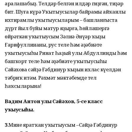
аралашабыҙ. Телдәр белгән илдәр гиҙгән, тиҙәр
бит. Шуға күрә Уҡытыусылар байрамы айҡанлы
ихтирамлы
уҡытыусыларым
– башланғыста
дүрт йыл буйы матур яҙырға, һөйләшергә
өйрәткән уҡытыусым Зәлиә Әнүәр ҡыҙы
Ғарифуллинаны, рус теле һәм әҙәбиәте
уҡытыусыһы Ринат Һаҙый улы Абдуллинды һәм
башҡорт теле һәм әҙәбиәте уҡытыусыһы
Сәйәхова сәйҙә Ғәбдинур ҡыҙын ихлас күңелдән
тәбриҡ итәм. Рәхмәт мәктәбемдең тел
һаҡсыларына!
Вадим Антон улы Сәйәхов, 5-се класс
уҡыусыһы.
3
.
Минең яратҡан уҡытыусым –Сәйҙә Ғәбдинур