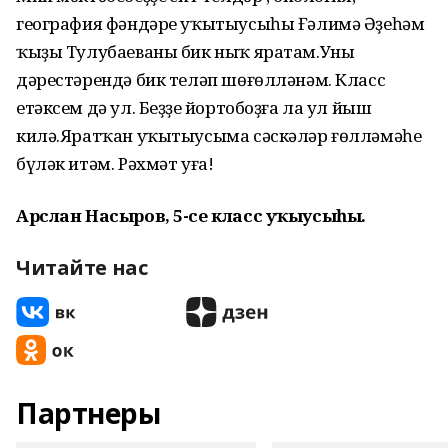
география фәндәре уҡытыусыһы Ғәлимә Әҙеһәм
ҡыҙы Тулубаеваны бик ныҡ яратам.Уның
дәрестәрендә бик теләп шөғөлләнәм. Класс
етәксем дә ул. Беҙҙең йортобоҙға ла ул йыш
килә.Яратҡан уҡытыусыма сәскәләр ғөлләмәһе
бүләк итәм. Рәхмәт уға!
Арслан Насыров, 5-се класс уҡыусыһы.
Читайте нас
Партнеры