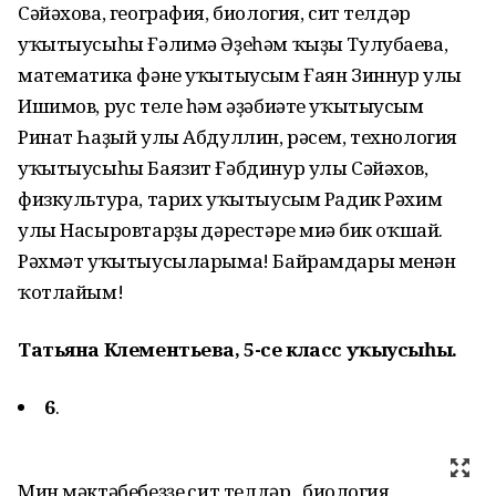
Сәйәхова, география, биология, сит телдәр
уҡытыусыһы Ғәлимә Әҙеһәм ҡыҙы Тулубаева,
математика фәне уҡытыусым Ғаян Зиннур улы
Ишимов, рус теле һәм әҙәбиәте уҡытыусым
Ринат Һаҙый улы Абдуллин, рәсем, технология
уҡытыусыһы Баязит Ғәбдинур улы Сәйәхов,
физкультура, тарих уҡытыусым Радик Рәхим
улы Насыровтарҙың дәрестәре миңә бик оҡшай.
Рәхмәт уҡытыусыларыма! Байрамдары менән
ҡотлайым!
Татьяна Клементьева, 5-се класс уҡыусыһы.
6
.
Мин мәктәбебеҙҙең сит телдәр , биология,