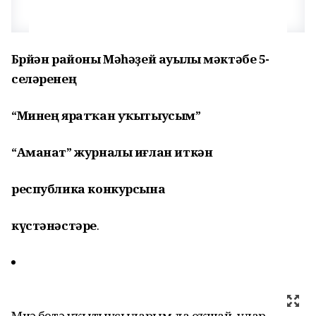
Бөрйән районы Мәһәҙей ауылы мәктәбе
5-
селәрен
ең
“Минең яратҡан уҡытыусым”
“Аманат” журналы иғлан иткән
республика конкурсына
күстәнәстәре
.
Миңә бөтә уҡытыусыларым да оҡшай, улар