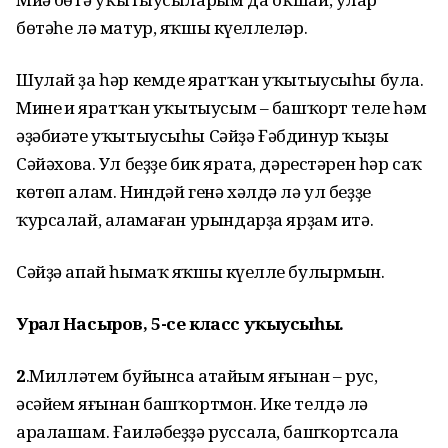
бөтәһе лә матур, яҡшы күңеллеләр.
Шулай ҙа һәр кемдең яратҡан уҡытыусыһы була.
Минең иң яратҡан уҡытыусым – башҡорт теле һәм
әҙәбиәте уҡытыусыһы Сәйҙә Ғәбдинур ҡыҙы
Сәйәхова. Ул беҙҙе бик ярата, дәрестәрен һәр саҡ
көтөп алам. Ниндәй генә хәлдә лә ул беҙҙе
ҡурсалай, аңламаған урындарҙа ярҙам итә.
Сәйҙә апай һымаҡ яҡшы күңелле булырмын.
Урал Насыров, 5-се класс уҡыусыһы.
2
.
Милләтем буйынса атайым яғынан – рус,
әсәйем яғынан башҡортмон. Ике телдә лә
аралашам. Ғаиләбеҙҙә руссала, башҡортсала