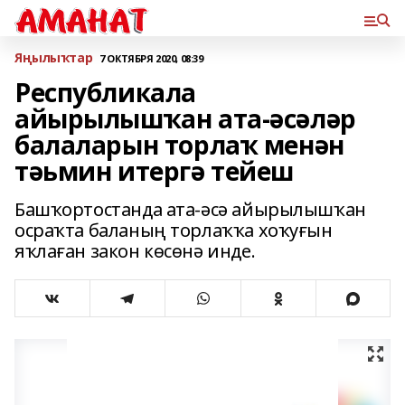
Яңылыҡтар
7 ОКТЯБРЯ 2020, 08:39
Республикала
айырылышҡан ата-әсәләр
балаларын торлаҡ менән
тәьмин итергә тейеш
Башҡортостанда ата-әсә айырылышҡан
осраҡта баланың торлаҡҡа хоҡуғын
яҡлаған закон көсөнә инде.