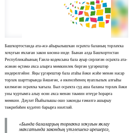
Башҡортостанда ата-әсә айырылышҡан осраҡта баланың торлаҡҡа
хоҡуғын яҡлаған закон көсөнә инде. Бынан алда Башҡортостан
Республикаһының Ғаилә кодексына бала ауыр сирләгән осраҡта ата-
әсәнән өҫтәмә аҡса алырға мөмкинлек биргән үҙгәрештәр
индерелгәйне. Яңы үҙгәрештәр бала атаһы йәки әсәһе менән насар
торлаҡ шарттарында йәшәгән, ә икенсеһенең яуаплылыҡ алғыһы
килмәгән осраҡҡа ҡағыла. Был осраҡта суд аша баланы торлаҡ йәки
уны ҡуртымға алыу өсөн аҡса менән тәьмин итеүҙе һорарға
мөмкин. Дәүләт Йыйылышы ошо законды ғәмәлгә ашырыу
тәжрибәһен күҙәтеп барырға ниәтләй.
«
Бында балаларҙың торлаҡҡа хоҡуғын яҡлау
маҡсатында закондың үтәлешенә ирешергә,