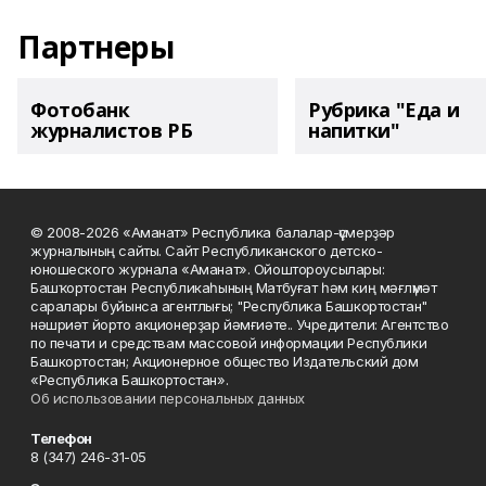
Партнеры
Фотобанк
Рубрика "Еда и
журналистов РБ
напитки"
© 2008-2026 «Аманат» Республика балалар-үҫмерҙәр
журналының сайты. Сайт Республиканского детско-
юношеского журнала «Аманат». Ойоштороусылары:
Башҡортостан Республикаһының Матбуғат һәм киң мәғлүмәт
саралары буйынса агентлығы; "Республика Башкортостан"
нәшриәт йорто акционерҙар йәмғиәте.. Учредители: Агентство
по печати и средствам массовой информации Республики
Башкортостан; Акционерное общество Издательский дом
«Республика Башкортостан».
Об использовании персональных данных
Телефон
8 (347) 246-31-05