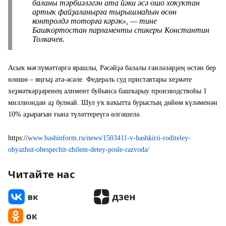
баланы тәрбиәләгән ата йәки әсә ошо хоҡуҡтан
артыҡ файҙаланырға тырышмаһын өсөн
контролдә тоторға кәрәк», — тине
Башҡортостан парламенты спикеры Константин
Толкачев.
Асыҡ мәғлүмәттәргә ярашлы, Рәсәйҙә балалы ғаиләләрҙең өстән бер
өлөшө – яңғыҙ ата-әсәле. Федераль суд приставтары хеҙмәте
хеҙмәткәрҙәренең алимент буйынса башҡарыу производствоһы 1
миллиондан аҙ булмай. Шул уҡ ваҡытта бурыстың дөйөм күләменән
10% аҙырағын ғына түләттереүгә өлгәшелә.
https://
www.bashinform.ru/news/1503411-v-bashkirii-roditeley-
obyazhut-obespechit-zhilem-detey-posle-razvoda/
Читайте нас