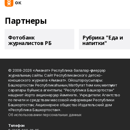
Партнеры
Фотобанк
Рубрика "Еда и
журналистов РБ
напитки"
© 2008-2026 «Аманат» Республика балалар-үҫмерҙәр
журналының сайты. Сайт Республиканского детско-
юношеского журнала «Аманат». Ойоштороусылары:
Башҡортостан Республикаһының Матбуғат һәм киң мәғлүмәт
саралары буйынса агентлығы; "Республика Башкортостан"
нәшриәт йорто акционерҙар йәмғиәте.. Учредители: Агентство
по печати и средствам массовой информации Республики
Башкортостан; Акционерное общество Издательский дом
«Республика Башкортостан».
Об использовании персональных данных
Телефон