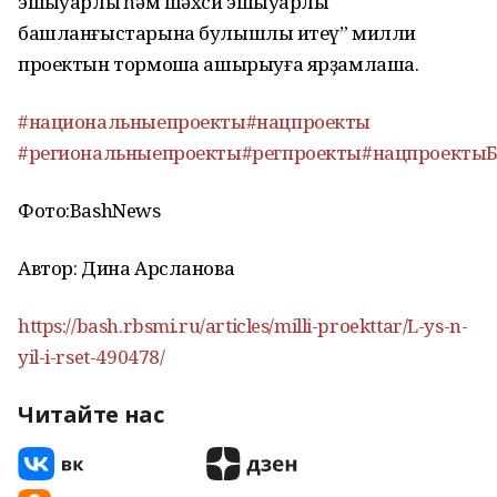
эшҡыуарлыҡ һәм шәхси эшҡыуарлыҡ
башланғыстарына булышлыҡ итеү” милли
проектын тормошҡа ашырыуға ярҙамлаша.
#национальныепроекты
#нацпроекты
#региональныепроекты
#регпроекты
#нацпроекты
Фото:BashNews
Автор: Дина Арсланова
https://bash.rbsmi.ru/articles/milli-proekttar/L-ys-n-
yil-i-rset-490478/
Читайте нас