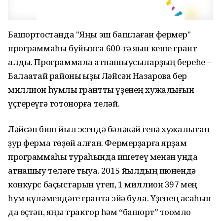
Башҡортостанда "Яңы эш башлаған фермер"
программаһы буйынса 600-гә яҡын кеше грант
алды. Программала ҡатнашыусыларҙың береһе –
Балаҡатай районы ҡыҙы Ләйсән Назарова бер
миллион һумлыҡ грантты үҙенең хужалығын
үҫтереүгә тотонорға теләй.
Ләйсән биш йыл эсендә бәләкәй генә хужалыҡтан
ҙур ферма төҙөй алған. Фермерҙарға ярҙам
программаһы тураһында ишетеү менән унда
ҡатнашыу теләге тыуа. 2015 йылдың июнендә
конкурс баҫҡыстарын үтеп, 1 миллион 397 мең
һум күләмендәге грантҡа эйә була. Үҙенең аҡсаһын
да өҫтәп, яңы трактор һәм “башҡорт” тоҡомло