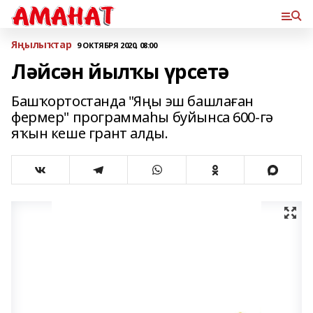
Яңылыҡтар
9 ОКТЯБРЯ 2020, 08:00
Ләйсән йылҡы үрсетә
Башҡортостанда "Яңы эш башлаған
фермер" программаһы буйынса 600-гә
яҡын кеше грант алды.