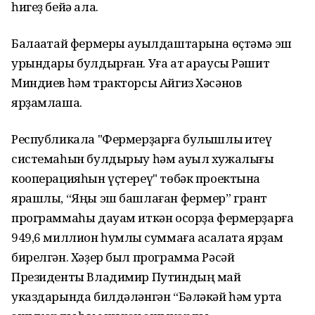
һигеҙ бейә ала.
Балаҡатай фермеры ауылдаштарына өҫтәмә эш
урындары булдырған. Уға ат ҡараусы Рәшит
Миндиев һәм тракторсы Айгиз Хәсәнов
ярҙамлаша.
Республикала "Фермерҙарға булышлыҡ итеү
системаһын булдырыу һәм ауыл хужалығы
кооперацияһын үҫтереү" төбәк проектына
ярашлы, “Яңы эш башлаған фермер” грант
программаһы дауам иткән осорҙа фермерҙарға
949,6 миллион һумлыҡ суммаға аҡсалата ярҙам
бирелгән. Хәҙер был программа Рәсәй
Президенты Владимир Путиндың май
указдарында билдәләнгән “Бәләкәй һәм урта