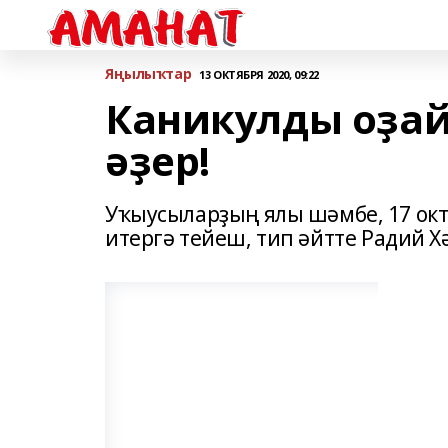
Яңылыҡтар
13 ОКТЯБРЯ 2020, 09:22
Каникулды оҙай
әҙер!
Уҡыусыларҙың ялы шәмбе, 17 окт
итергә тейеш, тип әйтте Радий 