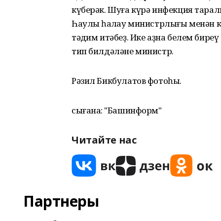
күберәк. Шуға күрә инфекция тарал
Һаулыҡ һаҡлау министрлығы менән 
тәҡдим итәбеҙ. Ике аҙна белем бире
тип билдәләне министр.
Рәзил Бикбулатов фотоһы.
сығанаҡ: "Башинформ"
Читайте нас
Партнеры