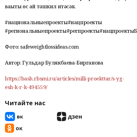
ваҡыты өс ай тәшкил итәсәк.
#национальныепроекты#нацпроекты
#региональныепроекты#регпроекты#нацпроекты
Фото: safeweightlossideas.com
Автор: Гульдар Булякбаева-Бирганова
https://bash.rbsmi.ru/articles/milli-proekttar/s-yg-
esh-k-r-k-494559/
Читайте нас