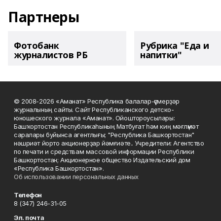
Партнеры
Фотобанк
Рубрика "Еда и
журналистов РБ
напитки"
© 2008-2026 «Аманат» Республика балалар-үҫмерҙәр
журналының сайты. Сайт Республиканского детско-
юношеского журнала «Аманат». Ойоштороусылары:
Башҡортостан Республикаһының Матбуғат һәм киң мәғлүмәт
саралары буйынса агентлығы; "Республика Башкортостан"
нәшриәт йорто акционерҙар йәмғиәте.. Учредители: Агентство
по печати и средствам массовой информации Республики
Башкортостан; Акционерное общество Издательский дом
«Республика Башкортостан».
Об использовании персональных данных
Телефон
8 (347) 246-31-05
Эл. почта