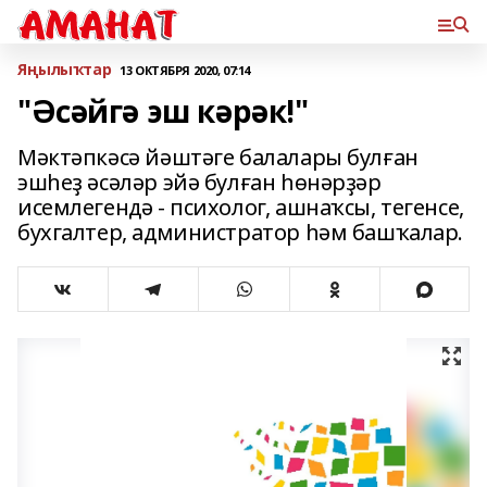
Яңылыҡтар
13 ОКТЯБРЯ 2020, 07:14
"Әсәйгә эш кәрәк!"
Мәктәпкәсә йәштәге балалары булған
эшһеҙ әсәләр эйә булған һөнәрҙәр
исемлегендә - психолог, ашнаҡсы, тегенсе,
бухгалтер, администратор һәм башҡалар.