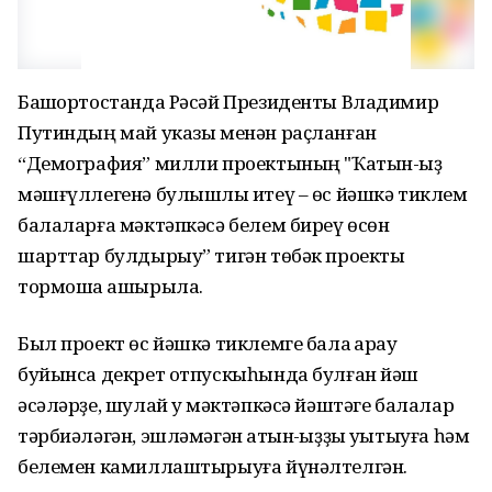
Башҡортостанда Рәсәй Президенты Владимир
Путиндың май указы менән раҫланған
“Демография” милли проектының "Ҡатын-ҡыҙ
мәшғүллегенә булышлыҡ итеү – өс йәшкә тиклем
балаларға мәктәпкәсә белем биреү өсөн
шарттар булдырыу” тигән төбәк проекты
тормошҡа ашырыла.
Был проект өс йәшкә тиклемге бала ҡарау
буйынса декрет отпускыһында булған йәш
әсәләрҙе, шулай уҡ мәктәпкәсә йәштәге балалар
тәрбиәләгән, эшләмәгән ҡатын-ҡыҙҙы уҡытыуға һәм
белемен камиллаштырыуға йүнәлтелгән.