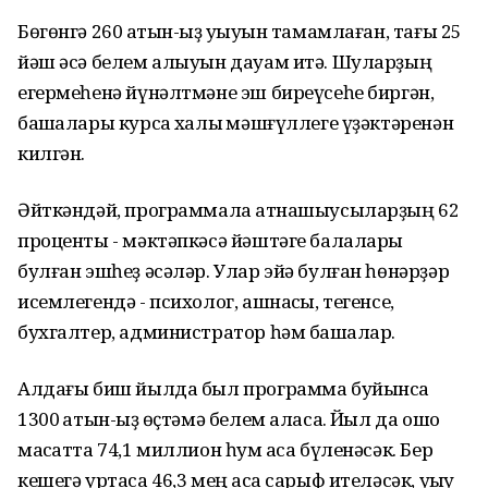
Бөгөнгә 260 ҡатын-ҡыҙ уҡыуын тамамлаған, тағы 25
йәш әсә белем алыуын дауам итә. Шуларҙың
егермеһенә йүнәлтмәне эш биреүсеһе биргән,
башҡалары курсҡа халыҡ мәшғүллеге үҙәктәренән
килгән.
Әйткәндәй, программала ҡатнашыусыларҙың 62
проценты - мәктәпкәсә йәштәге балалары
булған эшһеҙ әсәләр. Улар эйә булған һөнәрҙәр
исемлегендә - психолог, ашнаҡсы, тегенсе,
бухгалтер, администратор һәм башҡалар.
Алдағы биш йылда был программа буйынса
1300 ҡатын-ҡыҙ өҫтәмә белем аласаҡ. Йыл да ошо
маҡсатта 74,1 миллион һум аҡса бүленәсәк. Бер
кешегә уртаса 46,3 мең аҡса сарыф ителәсәк, уҡыу