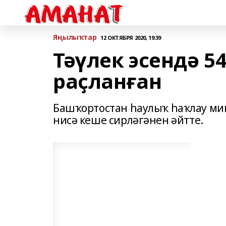
Яңылыҡтар
12 ОКТЯБРЯ 2020, 19:39
Тәүлек эсендә 5
раҫланған
Башҡортостан һаулыҡ һаҡлау ми
нисә кеше сирләгәнен әйтте.