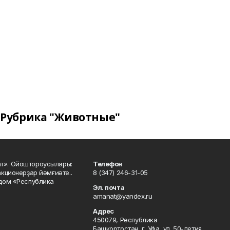
Рубрика "Животные"
ат». Ойоштороусылары:
Телефон
кционерҙар йәмғиәте..
8 (347) 246-31-05
 дом «Республика
Эл. почта
amanat@yandex.ru
Адрес
450079, Республика
Башкортостан, г. Уфа, ул. 50-летия