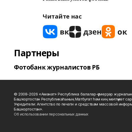
Читайте нас
Партнеры
Фотобанк журналистов РБ
© 2008-2026 «Аманат» Республика балалар-үҫмерҙәр журналын
Башҡортостан Республикаһының Матбуғат һәм киң мәғлүмәт сар
Учредители: Агентство по печати и средствам массовой инфор
Башкортостан».
Об использовании персональных данных