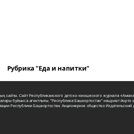
Рубрика "Еда и напитки"
ың сайты. Сайт Республиканского детско-юношеского журнала «Аман
алары буйынса агентлығы; "Республика Башкортостан" нәшриәт йорто а
мации Республики Башкортостан; Акционерное общество Издательский