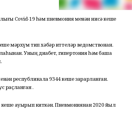
рлығы Covid-19 һәм пневмония менән нисә кеше
кеше мәрхүм тип хәбәр иттеләр ведомствонан.
ҡалаһынан. Уның диабет, гипертония һәм башҡа
.
нән республикала 9344 кеше зарарланған.
с раҫланған .
1 кеше ауырып киткән. Пневмониянан 2020 йыл