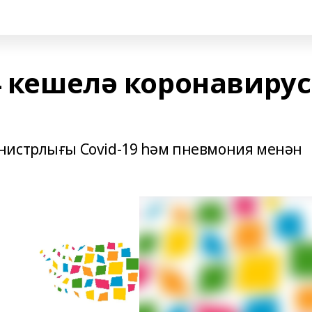
4 кешелә коронавирус
нистрлығы Covid-19 һәм пневмония менән