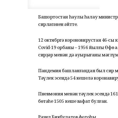
Башҡортостан һаулыҡ һаҡлау минист
сирләгәнен әйтте.
12 октябргә короновирустан 46-сы 
Covid-19 ҡорбаны – 1956 йылғы Өфө 
сирҙәр менән дә ауырығаны мәғлүм
Пандемия башланғандан был сир ме
Тәүлек эсендә 54 кешелә коронавиру
Пневмония менән тәүлек эсендә 16
бөтәһе 1505 кеше вафат булған.
Рәзил Бикбулатов фотоһы.