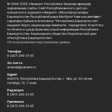
© 2008-2026 «Аманат» Республика балалар-үҫмерҙәр
журналының сайты. Сайт Республиканского детско-
юношеского журнала «Аманат». Ойоштороусылары:
Башҡортостан Республикаһының Матбуғат һәм киң мәғлүмәт
саралары буйынса агентлығы; "Республика Башкортостан"
нәшриәт йорто акционерҙар йәмғиәте.. Учредители: Агентство
по печати и средствам массовой информации Республики
Башкортостан; Акционерное общество Издательский дом
«Республика Башкортостан».
Об использовании персональных данных
Телефон
8 (347) 246-31-05
Эл. почта
amanat@yandex.ru
Адрес
450079, Республика Башкортостан, г. Уфа, ул. 50-летия
Октября, 13, 7 этаж
Редакция
8 (347) 246-31-05
Приемная
8 (347) 246-31-05