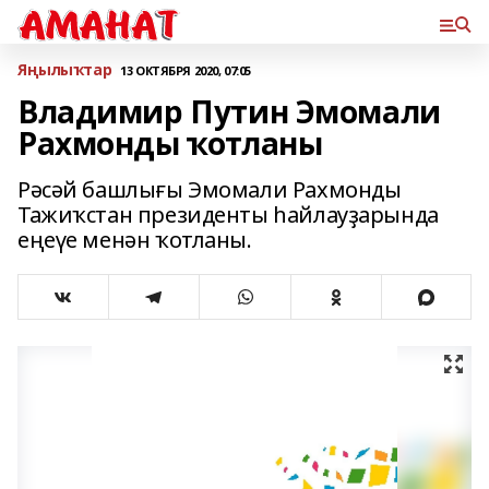
Яңылыҡтар
13 ОКТЯБРЯ 2020, 07:05
Владимир Путин Эмомали
Рахмонды ҡотланы
Рәсәй башлығы Эмомали Рахмонды
Тажиҡстан президенты һайлауҙарында
еңеүе менән ҡотланы.