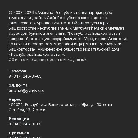
© 2008-2026 «Аманат» Республика балалар-үҫмерҙәр
журналының сайты. Сайт Республиканского детско-
юношеского журнала «Аманат». Ойоштороусылары:
Башҡортостан Республикаһының Матбуғат һәм киң мәғлүмәт
саралары буйынса агентлығы; "Республика Башкортостан"
нәшриәт йорто акционерҙар йәмғиәте.. Учредители: Агентство
по печати и средствам массовой информации Республики
Башкортостан; Акционерное общество Издательский дом
«Республика Башкортостан».
Об использовании персональных данных
Телефон
8 (347) 246-31-05
Эл. почта
amanat@yandex.ru
Адрес
450079, Республика Башкортостан, г. Уфа, ул. 50-летия
Октября, 13, 7 этаж
Редакция
8 (347) 246-31-05
Приемная