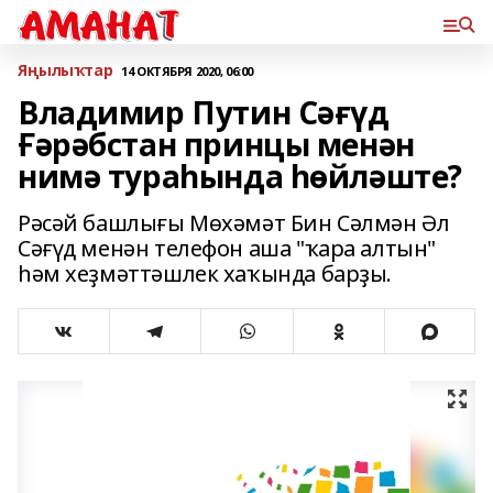
Яңылыҡтар
14 ОКТЯБРЯ 2020, 06:00
Владимир Путин Сәғүд
Ғәрәбстан принцы менән
нимә тураһында һөйләште?
Рәсәй башлығы Мөхәмәт Бин Сәлмән Әл
Сәғүд менән телефон аша "ҡара алтын"
һәм хеҙмәттәшлек хаҡында барҙы.